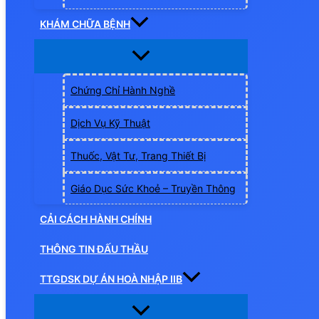
KHÁM CHỮA BỆNH
Chứng Chỉ Hành Nghề
Dịch Vụ Kỹ Thuật
Thuốc, Vật Tư, Trang Thiết Bị
Giáo Dục Sức Khoẻ – Truyền Thông
CẢI CÁCH HÀNH CHÍNH
THÔNG TIN ĐẤU THẦU
TTGDSK DỰ ÁN HOÀ NHẬP IIB