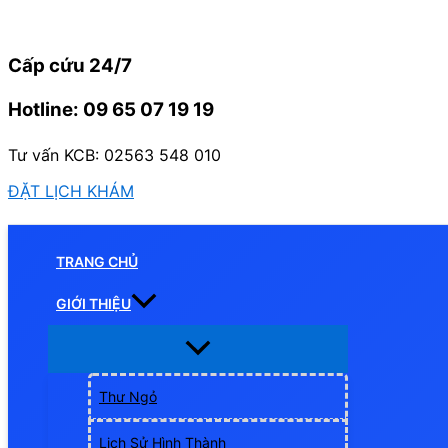
Nhảy
tới
Cấp cứu 24/7
nội
dung
Hotline: 09 65 07 19 19
Tư vấn KCB: 02563 548 010
ĐẶT LỊCH KHÁM
TRANG CHỦ
GIỚI THIỆU
Thư Ngỏ
Lịch Sử Hình Thành