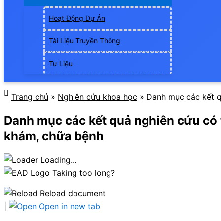
Hoạt Động Dự Án
Tài Liệu Truyền Thông
Tư Liệu
Trang chủ
»
Nghiên cứu khoa học
»
Danh mục các kết qu
Danh mục các kết quả nghiên cứu có t
khám, chữa bệnh
Loading...
Taking too long?
Reload document
|
Open in new tab