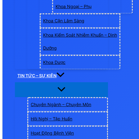
Khoa Ngoại – Phụ
Khoa Cận Lâm Sàng
Khoa Kiểm Soát Nhiễm Khuẩn – Dinh
Dưỡng
Khoa Dược
TIN TỨC – SỰ KIỆN
Chuyên Ngành – Chuyên Môn
Hội Nghị – Tập Huấn
Hoạt Động Bệnh Viện