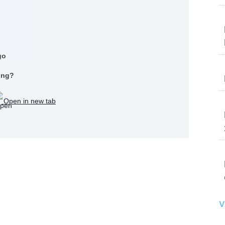
.
ong?
Open in new tab
V