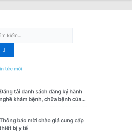
m
ếm
in tức mới
Đăng tải danh sách đăng ký hành
nghề khám bệnh, chữa bệnh của
Bệnh viện Y học cổ truyền và
Phục hồi chức năng Quy Nhơn
Thông báo mời chào giá cung cấp
(22/6/2026)
thiết bị y tế