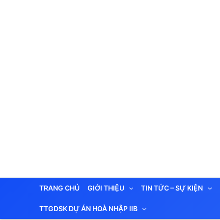
Nhảy
tới
nội
dung
TRANG CHỦ
GIỚI THIỆU
TIN TỨC – SỰ KIỆN
TTGDSK DỰ ÁN HOÀ NHẬP IIB