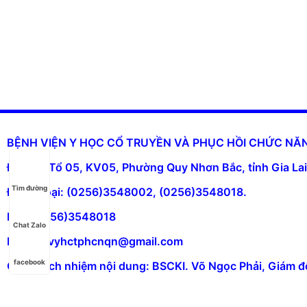
BỆNH VIỆN Y HỌC CỔ TRUYỀN VÀ PHỤC HỒI CHỨC N
Địa chỉ: Tổ 05, KV05, Phường Quy Nhơn Bắc, tỉnh Gia Lai
Tìm đường
Điện thoại: (0256)3548002, (0256)3548018.
Fax: (0256)3548018
Chat Zalo
Email: bvyhctphcnqn@gmail.com
facebook
Chịu trách nhiệm nội dung: BSCKI. Võ Ngọc Phải, Giám đ