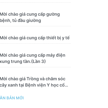
Mời chào giá cung cấp gường
bệnh, tủ đầu giường
Mời chào giá cung cấp thiết bị y tế
Mời chào giá cung cấp máy điện
xung trung tần.(Lần 3)
Mời chào giá Trồng và chăm sóc
cây xanh tại Bệnh viện Y học cổ
truyền và Phục hồi chức năng Quy
Nhơn năm 2026 ( PL bản Danh
ĂN BẢN MỚI
mục hàng hóa, mẫu báo giá kèm