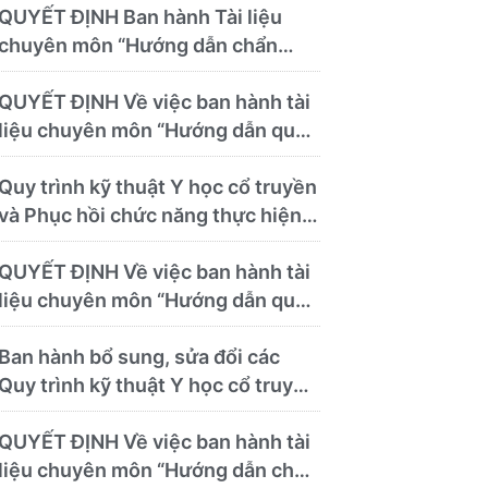
theo)
QUYẾT ĐỊNH Ban hành Tài liệu
chuyên môn “Hướng dẫn chẩn
đoán và điều trị các bệnh thường
gặp tại Bệnh viện Y học cổ truyền
QUYẾT ĐỊNH Về việc ban hành tài
và Phục hồi chức năng Quy Nhơn”
liệu chuyên môn “Hướng dẫn quy
trình kỹ thuật về chẩn đoán hình
ảnh thuộc chương Điện quang”
Quy trình kỹ thuật Y học cổ truyền
và Phục hồi chức năng thực hiện
tại Bệnh viện
QUYẾT ĐỊNH Về việc ban hành tài
liệu chuyên môn “Hướng dẫn quy
trình kỹ thuật chuyên ngành y học
cổ truyền”
Ban hành bổ sung, sửa đổi các
Quy trình kỹ thuật Y học cổ truyền
và Phục hồi chức năng thực hiện
tại Bệnh viện
QUYẾT ĐỊNH Về việc ban hành tài
liệu chuyên môn “Hướng dẫn chẩn