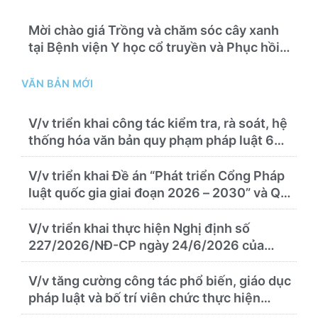
Mời chào giá Trồng và chăm sóc cây xanh
tại Bệnh viện Y học cổ truyền và Phục hồi
chức năng Quy Nhơn năm 2026 ( PL bản
Danh mục hàng hóa, mẫu báo giá kèm theo)
VĂN BẢN MỚI
V/v triển khai công tác kiểm tra, rà soát, hệ
thống hóa văn bản quy phạm pháp luật 6
tháng cuối năm 2026
V/v triển khai Đề án “Phát triển Cổng Pháp
luật quốc gia giai đoạn 2026 – 2030” và Quy
chế quản lý, vận hành, khai thác Cổng Pháp
luật quốc gia
V/v triển khai thực hiện Nghị định số
227/2026/NĐ-CP ngày 24/6/2026 của
Chính phủ về thúc đẩy hội nhập quốc tế và
cơ chế đặc thù trong lĩnh vực y tế
V/v tăng cường công tác phổ biến, giáo dục
pháp luật và bố trí viên chức thực hiện
nhiệm vụ pháp chế