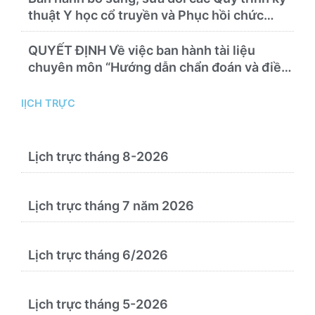
thuật Y học cổ truyền và Phục hồi chức
năng thực hiện tại Bệnh viện
QUYẾT ĐỊNH Về việc ban hành tài liệu
chuyên môn “Hướng dẫn chẩn đoán và điều
trị bệnh theo y học cổ truyền, kết hợp y học
cổ truyền với y học hiện đại”
lỊCH TRỰC
Lịch trực tháng 8-2026
Lịch trực tháng 7 năm 2026
Lịch trực tháng 6/2026
Lịch trực tháng 5-2026