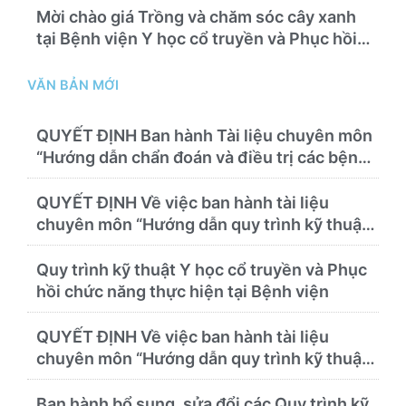
Mời chào giá Trồng và chăm sóc cây xanh
tại Bệnh viện Y học cổ truyền và Phục hồi
chức năng Quy Nhơn năm 2026 ( PL bản
Danh mục hàng hóa, mẫu báo giá kèm theo)
VĂN BẢN MỚI
QUYẾT ĐỊNH Ban hành Tài liệu chuyên môn
“Hướng dẫn chẩn đoán và điều trị các bệnh
thường gặp tại Bệnh viện Y học cổ truyền và
Phục hồi chức năng Quy Nhơn”
QUYẾT ĐỊNH Về việc ban hành tài liệu
chuyên môn “Hướng dẫn quy trình kỹ thuật
về chẩn đoán hình ảnh thuộc chương Điện
quang”
Quy trình kỹ thuật Y học cổ truyền và Phục
hồi chức năng thực hiện tại Bệnh viện
QUYẾT ĐỊNH Về việc ban hành tài liệu
chuyên môn “Hướng dẫn quy trình kỹ thuật
chuyên ngành y học cổ truyền”
Ban hành bổ sung, sửa đổi các Quy trình kỹ