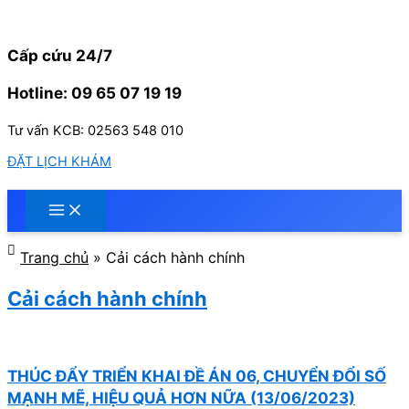
Nhảy
tới
nội
Cấp cứu 24/7
dung
Hotline: 09 65 07 19 19
Tư vấn KCB: 02563 548 010
ĐẶT LỊCH KHÁM
Trang chủ
»
Cải cách hành chính
Cải cách hành chính
THÚC ĐẨY TRIỂN KHAI ĐỀ ÁN 06, CHUYỂN ĐỔI SỐ
MẠNH MẼ, HIỆU QUẢ HƠN NỮA (13/06/2023)