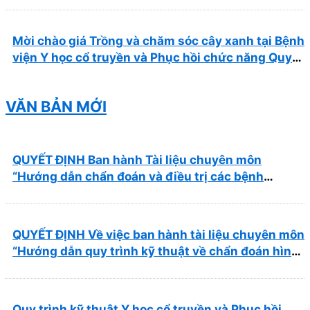
Mời chào giá Trồng và chăm sóc cây xanh tại Bệnh
viện Y học cổ truyền và Phục hồi chức năng Quy
Nhơn năm 2026 ( PL bản Danh mục hàng hóa,
mẫu báo giá kèm theo)
VĂN BẢN MỚI
QUYẾT ĐỊNH Ban hành Tài liệu chuyên môn
“Hướng dẫn chẩn đoán và điều trị các bệnh
thường gặp tại Bệnh viện Y học cổ truyền và Phục
hồi chức năng Quy Nhơn”
QUYẾT ĐỊNH Về việc ban hành tài liệu chuyên môn
“Hướng dẫn quy trình kỹ thuật về chẩn đoán hình
ảnh thuộc chương Điện quang”
Quy trình kỹ thuật Y học cổ truyền và Phục hồi