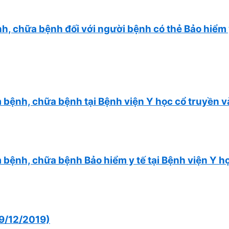
, chữa bệnh đối với người bệnh có thẻ Bảo hiểm y
 bệnh, chữa bệnh tại Bệnh viện Y học cổ truyền 
 bệnh, chữa bệnh Bảo hiểm y tế tại Bệnh viện Y h
9/12/2019)