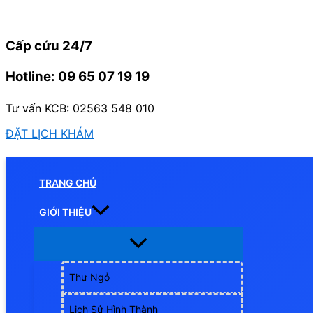
Nhảy
tới
Cấp cứu 24/7
nội
dung
Hotline: 09 65 07 19 19
Tư vấn KCB: 02563 548 010
ĐẶT LỊCH KHÁM
TRANG CHỦ
GIỚI THIỆU
Thư Ngỏ
Lịch Sử Hình Thành