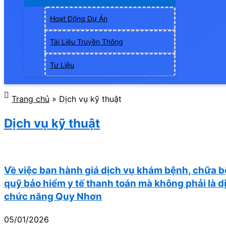
Hoạt Động Dự Án
Tài Liệu Truyền Thông
Tư Liệu
Trang chủ
»
Dịch vụ kỹ thuật
Dịch vụ kỹ thuật
Về việc ban hành giá dịch vụ khám bệnh, chữa 
quỹ bảo hiểm y tế thanh toán mà không phải là d
chức năng Quy Nhơn
05/01/2026