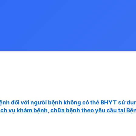
bệnh đối với người bệnh không có thẻ BHYT sử dụ
ịch vụ khám bệnh, chữa bệnh theo yêu cầu tại Bện