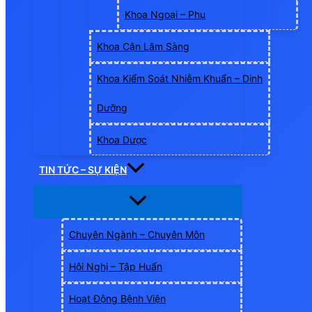
Khoa Ngoại – Phụ
Khoa Cận Lâm Sàng
Khoa Kiểm Soát Nhiễm Khuẩn – Dinh
Dưỡng
Khoa Dược
TIN TỨC – SỰ KIỆN
Chuyên Ngành – Chuyên Môn
Hội Nghị – Tập Huấn
Hoạt Động Bệnh Viện