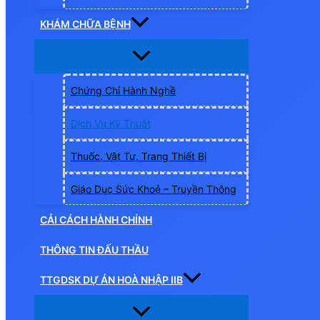
KHÁM CHỮA BỆNH
Chứng Chỉ Hành Nghề
Dịch Vụ Kỹ Thuật
Thuốc, Vật Tư, Trang Thiết Bị
Giáo Dục Sức Khoẻ – Truyền Thông
CẢI CÁCH HÀNH CHÍNH
THÔNG TIN ĐẤU THẦU
TTGDSK DỰ ÁN HOÀ NHẬP IIB