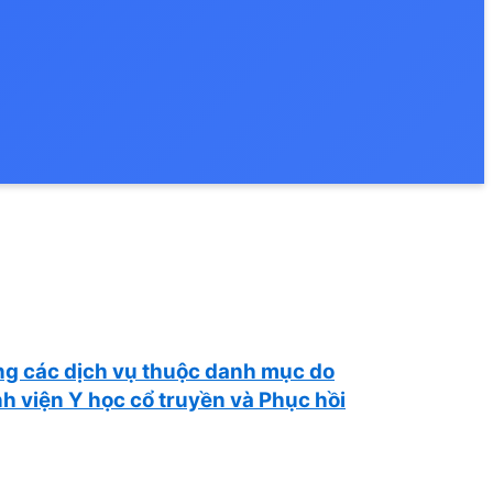
ng các dịch vụ thuộc danh mục do
h viện Y học cổ truyền và Phục hồi