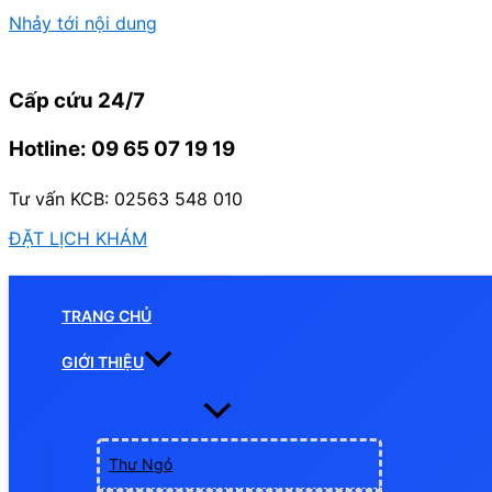
Nhảy tới nội dung
Cấp cứu 24/7
Hotline: 09 65 07 19 19
Tư vấn KCB: 02563 548 010
ĐẶT LỊCH KHÁM
TRANG CHỦ
GIỚI THIỆU
Thư Ngỏ