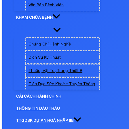
Văn Bản Bệnh Viện
KHÁM CHỮA BỆNH
Chứng Chỉ Hành Nghề
Dịch Vụ Kỹ Thuật
Thuốc, Vật Tư, Trang Thiết Bị
Giáo Dục Sức Khoẻ – Truyền Thông
CẢI CÁCH HÀNH CHÍNH
THÔNG TIN ĐẤU THẦU
TTGDSK DỰ ÁN HOÀ NHẬP IIB