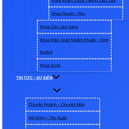
Khoa Khám Chữa – Bệnh Cấp Cứu
Khoa Ngoại – Phụ
Khoa Cận Lâm Sàng
Khoa Kiểm Soát Nhiễm Khuẩn – Dinh
Dưỡng
Khoa Dược
TIN TỨC – SỰ KIỆN
Chuyên Ngành – Chuyên Môn
Hội Nghị – Tập Huấn