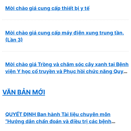
Mời chào giá cung cấp thiết bị y tế
Mời chào giá cung cấp máy điện xung trung tần.
(Lần 3)
Mời chào giá Trồng và chăm sóc cây xanh tại Bệnh
viện Y học cổ truyền và Phục hồi chức năng Quy
Nhơn năm 2026 ( PL bản Danh mục hàng hóa,
mẫu báo giá kèm theo)
VĂN BẢN MỚI
QUYẾT ĐỊNH Ban hành Tài liệu chuyên môn
“Hướng dẫn chẩn đoán và điều trị các bệnh
thường gặp tại Bệnh viện Y học cổ truyền và Phục