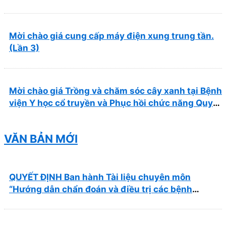
Mời chào giá cung cấp máy điện xung trung tần.
(Lần 3)
Mời chào giá Trồng và chăm sóc cây xanh tại Bệnh
viện Y học cổ truyền và Phục hồi chức năng Quy
Nhơn năm 2026 ( PL bản Danh mục hàng hóa,
mẫu báo giá kèm theo)
VĂN BẢN MỚI
QUYẾT ĐỊNH Ban hành Tài liệu chuyên môn
“Hướng dẫn chẩn đoán và điều trị các bệnh
thường gặp tại Bệnh viện Y học cổ truyền và Phục
hồi chức năng Quy Nhơn”