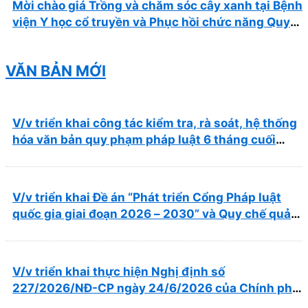
Mời chào giá Trồng và chăm sóc cây xanh tại Bệnh
viện Y học cổ truyền và Phục hồi chức năng Quy
Nhơn năm 2026 ( PL bản Danh mục hàng hóa,
mẫu báo giá kèm theo)
VĂN BẢN MỚI
V/v triển khai công tác kiểm tra, rà soát, hệ thống
hóa văn bản quy phạm pháp luật 6 tháng cuối
năm 2026
V/v triển khai Đề án “Phát triển Cổng Pháp luật
quốc gia giai đoạn 2026 – 2030” và Quy chế quản
lý, vận hành, khai thác Cổng Pháp luật quốc gia
V/v triển khai thực hiện Nghị định số
227/2026/NĐ-CP ngày 24/6/2026 của Chính phủ
về thúc đẩy hội nhập quốc tế và cơ chế đặc thù