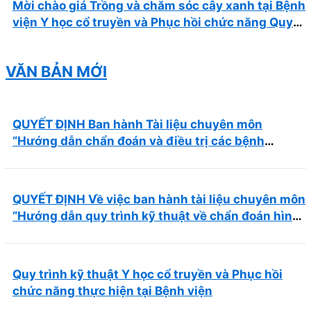
Mời chào giá Trồng và chăm sóc cây xanh tại Bệnh
viện Y học cổ truyền và Phục hồi chức năng Quy
Nhơn năm 2026 ( PL bản Danh mục hàng hóa,
mẫu báo giá kèm theo)
VĂN BẢN MỚI
QUYẾT ĐỊNH Ban hành Tài liệu chuyên môn
“Hướng dẫn chẩn đoán và điều trị các bệnh
thường gặp tại Bệnh viện Y học cổ truyền và Phục
hồi chức năng Quy Nhơn”
QUYẾT ĐỊNH Về việc ban hành tài liệu chuyên môn
“Hướng dẫn quy trình kỹ thuật về chẩn đoán hình
ảnh thuộc chương Điện quang”
Quy trình kỹ thuật Y học cổ truyền và Phục hồi
chức năng thực hiện tại Bệnh viện