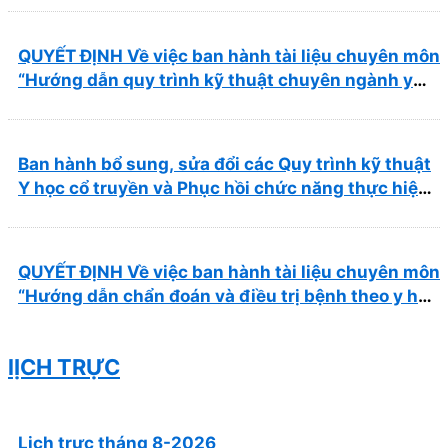
QUYẾT ĐỊNH Về việc ban hành tài liệu chuyên môn
“Hướng dẫn quy trình kỹ thuật chuyên ngành y
học cổ truyền”
Ban hành bổ sung, sửa đổi các Quy trình kỹ thuật
Y học cổ truyền và Phục hồi chức năng thực hiện
tại Bệnh viện
QUYẾT ĐỊNH Về việc ban hành tài liệu chuyên môn
“Hướng dẫn chẩn đoán và điều trị bệnh theo y học
cổ truyền, kết hợp y học cổ truyền với y học hiện
đại”
lỊCH TRỰC
Lịch trực tháng 8-2026