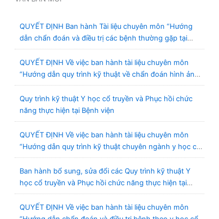
QUYẾT ĐỊNH Ban hành Tài liệu chuyên môn “Hướng
dẫn chẩn đoán và điều trị các bệnh thường gặp tại
Bệnh viện Y học cổ truyền và Phục hồi chức năng Quy
Nhơn”
QUYẾT ĐỊNH Về việc ban hành tài liệu chuyên môn
“Hướng dẫn quy trình kỹ thuật về chẩn đoán hình ảnh
thuộc chương Điện quang”
Quy trình kỹ thuật Y học cổ truyền và Phục hồi chức
năng thực hiện tại Bệnh viện
QUYẾT ĐỊNH Về việc ban hành tài liệu chuyên môn
“Hướng dẫn quy trình kỹ thuật chuyên ngành y học cổ
truyền”
Ban hành bổ sung, sửa đổi các Quy trình kỹ thuật Y
học cổ truyền và Phục hồi chức năng thực hiện tại
Bệnh viện
QUYẾT ĐỊNH Về việc ban hành tài liệu chuyên môn
“Hướng dẫn chẩn đoán và điều trị bệnh theo y học cổ