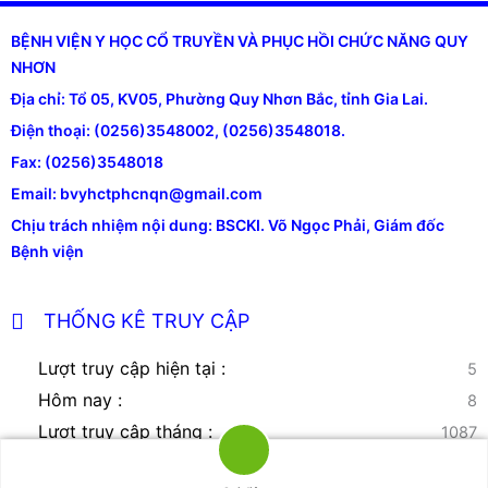
BỆNH VIỆN Y HỌC CỔ TRUYỀN VÀ PHỤC HỒI CHỨC NĂNG QUY
NHƠN
Địa chỉ: Tổ 05, KV05, Phường Quy Nhơn Bắc, tỉnh Gia Lai.
Điện thoại: (0256)3548002, (0256)3548018.
Fax: (0256)3548018
Email: bvyhctphcnqn@gmail.com
Chịu trách nhiệm nội dung: BSCKI. Võ Ngọc Phải, Giám đốc
Bệnh viện
THỐNG KÊ TRUY CẬP
Lượt truy cập hiện tại :
5
Hôm nay :
8
Lượt truy cập tháng :
1087
Tổng lượt truy cập:
42716