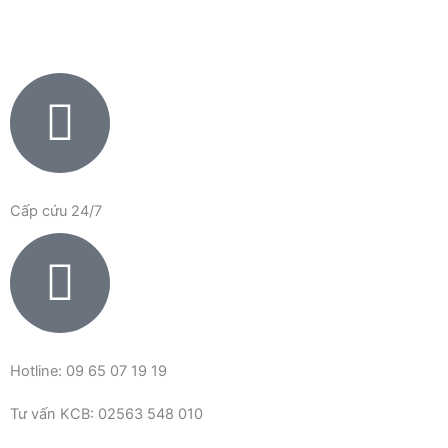
Nhảy
tới
nội
dung
Cấp cứu 24/7
Hotline: 09 65 07 19 19
Tư vấn KCB: 02563 548 010