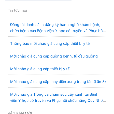
Tin tức mới
Đăng tải danh sách đăng ký hành nghề khám bệnh,
chữa bệnh của Bệnh viện Y học cổ truyền và Phục hồi
chức năng Quy Nhơn (22/6/2026)
Thông báo mời chào giá cung cấp thiết bị y tế
Mời chào giá cung cấp gường bệnh, tủ đầu giường
Mời chào giá cung cấp thiết bị y tế
Mời chào giá cung cấp máy điện xung trung tần.(Lần 3)
Mời chào giá Trồng và chăm sóc cây xanh tại Bệnh
viện Y học cổ truyền và Phục hồi chức năng Quy Nhơn
năm 2026 ( PL bản Danh mục hàng hóa, mẫu báo giá
kèm theo)
VĂN BẢN MỚI