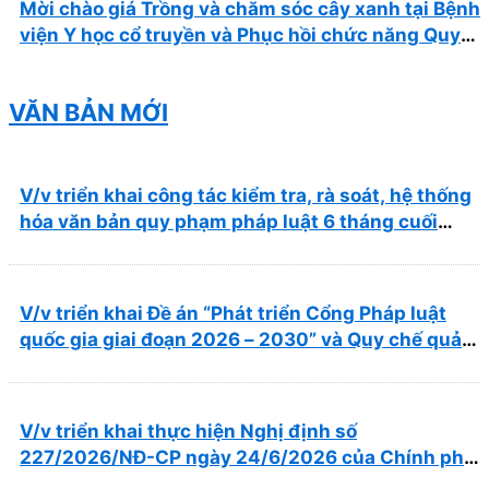
Mời chào giá Trồng và chăm sóc cây xanh tại Bệnh
viện Y học cổ truyền và Phục hồi chức năng Quy
Nhơn năm 2026 ( PL bản Danh mục hàng hóa,
mẫu báo giá kèm theo)
VĂN BẢN MỚI
V/v triển khai công tác kiểm tra, rà soát, hệ thống
hóa văn bản quy phạm pháp luật 6 tháng cuối
năm 2026
V/v triển khai Đề án “Phát triển Cổng Pháp luật
quốc gia giai đoạn 2026 – 2030” và Quy chế quản
lý, vận hành, khai thác Cổng Pháp luật quốc gia
V/v triển khai thực hiện Nghị định số
227/2026/NĐ-CP ngày 24/6/2026 của Chính phủ
về thúc đẩy hội nhập quốc tế và cơ chế đặc thù