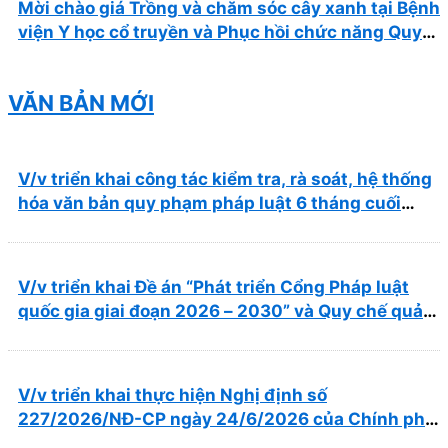
Mời chào giá Trồng và chăm sóc cây xanh tại Bệnh
viện Y học cổ truyền và Phục hồi chức năng Quy
Nhơn năm 2026 ( PL bản Danh mục hàng hóa,
mẫu báo giá kèm theo)
VĂN BẢN MỚI
V/v triển khai công tác kiểm tra, rà soát, hệ thống
hóa văn bản quy phạm pháp luật 6 tháng cuối
năm 2026
V/v triển khai Đề án “Phát triển Cổng Pháp luật
quốc gia giai đoạn 2026 – 2030” và Quy chế quản
lý, vận hành, khai thác Cổng Pháp luật quốc gia
V/v triển khai thực hiện Nghị định số
227/2026/NĐ-CP ngày 24/6/2026 của Chính phủ
về thúc đẩy hội nhập quốc tế và cơ chế đặc thù