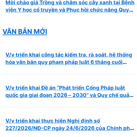
Mời chào giá Trồng và chăm sóc cây xanh tại Bệnh
viện Y học cổ truyền và Phục hồi chức năng Quy
Nhơn năm 2026 ( PL bản Danh mục hàng hóa,
mẫu báo giá kèm theo)
VĂN BẢN MỚI
V/v triển khai công tác kiểm tra, rà soát, hệ thống
hóa văn bản quy phạm pháp luật 6 tháng cuối
năm 2026
V/v triển khai Đề án “Phát triển Cổng Pháp luật
quốc gia giai đoạn 2026 – 2030” và Quy chế quản
lý, vận hành, khai thác Cổng Pháp luật quốc gia
V/v triển khai thực hiện Nghị định số
227/2026/NĐ-CP ngày 24/6/2026 của Chính phủ
về thúc đẩy hội nhập quốc tế và cơ chế đặc thù