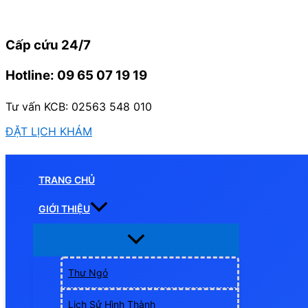
Nhảy
tới
Cấp cứu 24/7
nội
dung
Hotline: 09 65 07 19 19
Tư vấn KCB: 02563 548 010
ĐẶT LỊCH KHÁM
TRANG CHỦ
GIỚI THIỆU
Thư Ngỏ
Lịch Sử Hình Thành