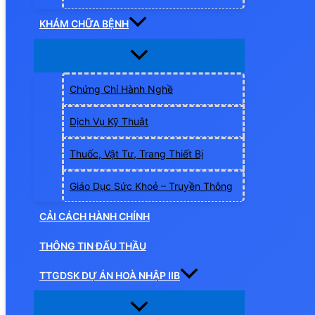
KHÁM CHỮA BỆNH
Chứng Chỉ Hành Nghề
Dịch Vụ Kỹ Thuật
Thuốc, Vật Tư, Trang Thiết Bị
Giáo Dục Sức Khoẻ – Truyền Thông
CẢI CÁCH HÀNH CHÍNH
THÔNG TIN ĐẤU THẦU
TTGDSK DỰ ÁN HOÀ NHẬP IIB