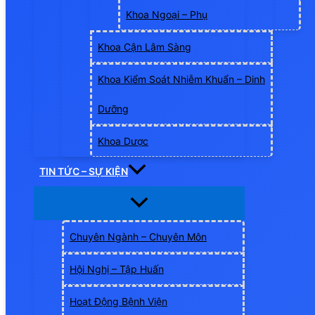
Khoa Ngoại – Phụ
Khoa Cận Lâm Sàng
Khoa Kiểm Soát Nhiễm Khuẩn – Dinh
Dưỡng
Khoa Dược
TIN TỨC – SỰ KIỆN
Chuyên Ngành – Chuyên Môn
Hội Nghị – Tập Huấn
Hoạt Động Bệnh Viện