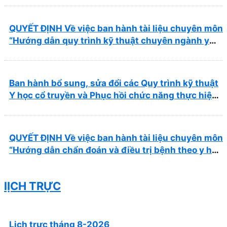
QUYẾT ĐỊNH Về việc ban hành tài liệu chuyên môn
“Hướng dẫn quy trình kỹ thuật chuyên ngành y
học cổ truyền”
Ban hành bổ sung, sửa đổi các Quy trình kỹ thuật
Y học cổ truyền và Phục hồi chức năng thực hiện
tại Bệnh viện
QUYẾT ĐỊNH Về việc ban hành tài liệu chuyên môn
“Hướng dẫn chẩn đoán và điều trị bệnh theo y học
cổ truyền, kết hợp y học cổ truyền với y học hiện
đại”
lỊCH TRỰC
Lịch trực tháng 8-2026