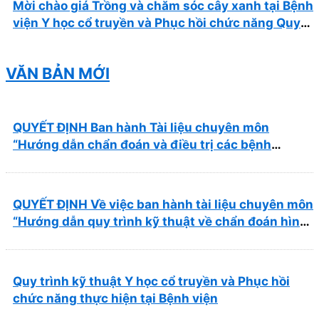
Mời chào giá Trồng và chăm sóc cây xanh tại Bệnh
viện Y học cổ truyền và Phục hồi chức năng Quy
Nhơn năm 2026 ( PL bản Danh mục hàng hóa,
mẫu báo giá kèm theo)
VĂN BẢN MỚI
QUYẾT ĐỊNH Ban hành Tài liệu chuyên môn
“Hướng dẫn chẩn đoán và điều trị các bệnh
thường gặp tại Bệnh viện Y học cổ truyền và Phục
hồi chức năng Quy Nhơn”
QUYẾT ĐỊNH Về việc ban hành tài liệu chuyên môn
“Hướng dẫn quy trình kỹ thuật về chẩn đoán hình
ảnh thuộc chương Điện quang”
Quy trình kỹ thuật Y học cổ truyền và Phục hồi
chức năng thực hiện tại Bệnh viện