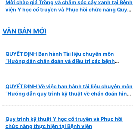
Mời chào giá Trồng và chăm sóc cây xanh tại Bệnh
viện Y học cổ truyền và Phục hồi chức năng Quy
Nhơn năm 2026 ( PL bản Danh mục hàng hóa,
mẫu báo giá kèm theo)
VĂN BẢN MỚI
QUYẾT ĐỊNH Ban hành Tài liệu chuyên môn
“Hướng dẫn chẩn đoán và điều trị các bệnh
thường gặp tại Bệnh viện Y học cổ truyền và Phục
hồi chức năng Quy Nhơn”
QUYẾT ĐỊNH Về việc ban hành tài liệu chuyên môn
“Hướng dẫn quy trình kỹ thuật về chẩn đoán hình
ảnh thuộc chương Điện quang”
Quy trình kỹ thuật Y học cổ truyền và Phục hồi
chức năng thực hiện tại Bệnh viện