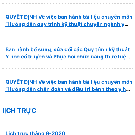
QUYẾT ĐỊNH Về việc ban hành tài liệu chuyên môn
“Hướng dẫn quy trình kỹ thuật chuyên ngành y
học cổ truyền”
Ban hành bổ sung, sửa đổi các Quy trình kỹ thuật
Y học cổ truyền và Phục hồi chức năng thực hiện
tại Bệnh viện
QUYẾT ĐỊNH Về việc ban hành tài liệu chuyên môn
“Hướng dẫn chẩn đoán và điều trị bệnh theo y học
cổ truyền, kết hợp y học cổ truyền với y học hiện
đại”
lỊCH TRỰC
Lịch trực tháng 8-2026