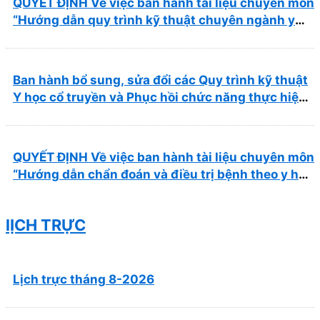
QUYẾT ĐỊNH Về việc ban hành tài liệu chuyên môn
“Hướng dẫn quy trình kỹ thuật chuyên ngành y
học cổ truyền”
Ban hành bổ sung, sửa đổi các Quy trình kỹ thuật
Y học cổ truyền và Phục hồi chức năng thực hiện
tại Bệnh viện
QUYẾT ĐỊNH Về việc ban hành tài liệu chuyên môn
“Hướng dẫn chẩn đoán và điều trị bệnh theo y học
cổ truyền, kết hợp y học cổ truyền với y học hiện
đại”
lỊCH TRỰC
Lịch trực tháng 8-2026