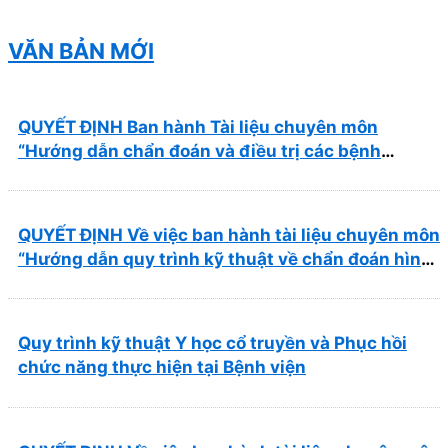
Nhơn năm 2026 ( PL bản Danh mục hàng hóa,
mẫu báo giá kèm theo)
VĂN BẢN MỚI
QUYẾT ĐỊNH Ban hành Tài liệu chuyên môn
“Hướng dẫn chẩn đoán và điều trị các bệnh
thường gặp tại Bệnh viện Y học cổ truyền và Phục
hồi chức năng Quy Nhơn”
QUYẾT ĐỊNH Về việc ban hành tài liệu chuyên môn
“Hướng dẫn quy trình kỹ thuật về chẩn đoán hình
ảnh thuộc chương Điện quang”
Quy trình kỹ thuật Y học cổ truyền và Phục hồi
chức năng thực hiện tại Bệnh viện