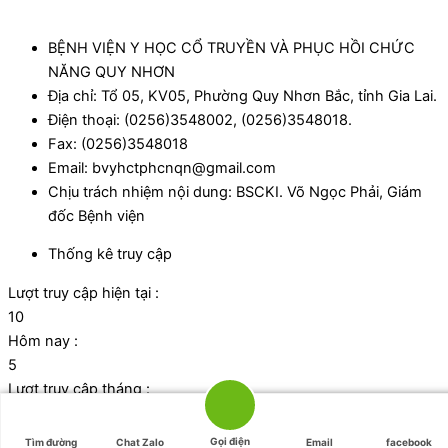
BỆNH VIỆN Y HỌC CỔ TRUYỀN VÀ PHỤC HỒI CHỨC
NĂNG QUY NHƠN
Địa chỉ: Tổ 05, KV05, Phường Quy Nhơn Bắc, tỉnh Gia Lai.
Điện thoại: (0256)3548002, (0256)3548018.
Fax: (0256)3548018
Email: bvyhctphcnqn@gmail.com
Chịu trách nhiệm nội dung: BSCKI. Võ Ngọc Phải, Giám
đốc Bệnh viện
Thống kê truy cập
Lượt truy cập hiện tại :
10
Hôm nay :
5
Lượt truy cập tháng :
1053
Tổng lượt truy cập:
Gọi điện
Tìm đường
Chat Zalo
Email
facebook