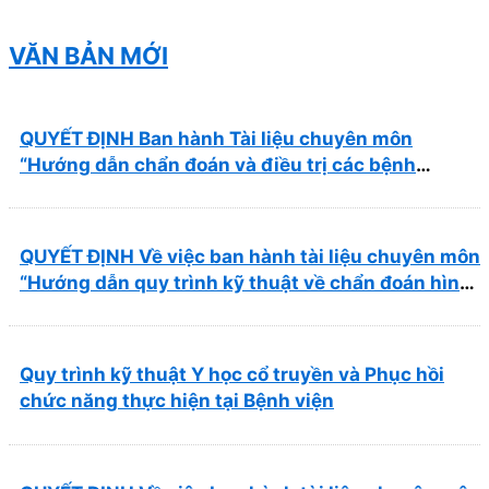
Nhơn năm 2026 ( PL bản Danh mục hàng hóa,
mẫu báo giá kèm theo)
VĂN BẢN MỚI
QUYẾT ĐỊNH Ban hành Tài liệu chuyên môn
“Hướng dẫn chẩn đoán và điều trị các bệnh
thường gặp tại Bệnh viện Y học cổ truyền và Phục
hồi chức năng Quy Nhơn”
QUYẾT ĐỊNH Về việc ban hành tài liệu chuyên môn
“Hướng dẫn quy trình kỹ thuật về chẩn đoán hình
ảnh thuộc chương Điện quang”
Quy trình kỹ thuật Y học cổ truyền và Phục hồi
chức năng thực hiện tại Bệnh viện