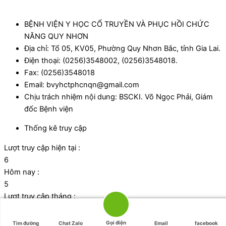
BỆNH VIỆN Y HỌC CỔ TRUYỀN VÀ PHỤC HỒI CHỨC
NĂNG QUY NHƠN
Địa chỉ: Tổ 05, KV05, Phường Quy Nhơn Bắc, tỉnh Gia Lai.
Điện thoại: (0256)3548002, (0256)3548018.
Fax: (0256)3548018
Email: bvyhctphcnqn@gmail.com
Chịu trách nhiệm nội dung: BSCKI. Võ Ngọc Phải, Giám
đốc Bệnh viện
Thống kê truy cập
Lượt truy cập hiện tại :
6
Hôm nay :
5
Lượt truy cập tháng :
1053
Tổng lượt truy cập:
Gọi điện
Tìm đường
Chat Zalo
Email
facebook