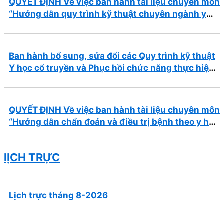
QUYẾT ĐỊNH Về việc ban hành tài liệu chuyên môn
“Hướng dẫn quy trình kỹ thuật chuyên ngành y
học cổ truyền”
Ban hành bổ sung, sửa đổi các Quy trình kỹ thuật
Y học cổ truyền và Phục hồi chức năng thực hiện
tại Bệnh viện
QUYẾT ĐỊNH Về việc ban hành tài liệu chuyên môn
“Hướng dẫn chẩn đoán và điều trị bệnh theo y học
cổ truyền, kết hợp y học cổ truyền với y học hiện
đại”
lỊCH TRỰC
Lịch trực tháng 8-2026