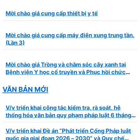
Mời chào giá cung cấp thiết bị y tế
Mời chào giá cung cấp máy điện xung trung tần.
(Lần 3)
Mời chào giá Trồng và chăm sóc cây xanh tại
Bệnh viện Y học cổ truyền và Phục hồi chức
năng Quy Nhơn năm 2026 ( PL bản Danh mục
hàng hóa, mẫu báo giá kèm theo)
VĂN BẢN MỚI
V/v triển khai công tác kiểm tra, rà soát, hệ
thống hóa văn bản quy phạm pháp luật 6 tháng
cuối năm 2026
V/v triển khai Đề án “Phát triển Cổng Pháp luật
quốc gia giai đoạn 2026 – 2030” và Quy chế