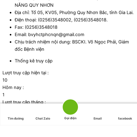
NĂNG QUY NHƠN
Địa chỉ: Tổ 05, KV05, Phường Quy Nhơn Bắc, tỉnh Gia Lai.
Điện thoại: (0256)3548002, (0256)3548018.
Fax: (0256)3548018
Email: bvyhctphcnqn@gmail.com
Chịu trách nhiệm nội dung: BSCKI. Võ Ngọc Phải, Giám
đốc Bệnh viện
Thống kê truy cập
Lượt truy cập hiện tại :
10
Hôm nay :
1
Lượt truy cập tháng :
1051
Tổng lượt truy cập:
Gọi điện
Tìm đường
Chat Zalo
Email
facebook
43011
Đã kết nối EMC