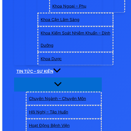
Khoa Ngoại – Phụ
Khoa Cận Lâm Sàng
Khoa Kiểm Soát Nhiễm Khuẩn – Dinh
Dưỡng
Khoa Dược
TIN TỨC – SỰ KIỆN
Chuyên Ngành – Chuyên Môn
Hội Nghị – Tập Huấn
Hoạt Động Bệnh Viện