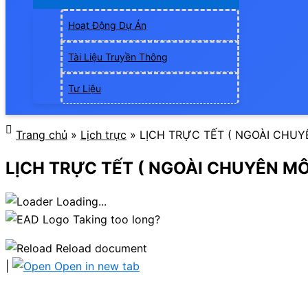
Hoạt Động Dự Án
Tài Liệu Truyền Thông
Tư Liệu
Trang chủ
»
Lịch trực
»
LỊCH TRỰC TẾT ( NGOÀI CHU
LỊCH TRỰC TẾT ( NGOÀI CHUYÊN M
Loading...
Taking too long?
Reload document
|
Open in new tab