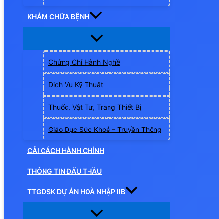
KHÁM CHỮA BỆNH
Chứng Chỉ Hành Nghề
Dịch Vụ Kỹ Thuật
Thuốc, Vật Tư, Trang Thiết Bị
Giáo Dục Sức Khoẻ – Truyền Thông
CẢI CÁCH HÀNH CHÍNH
THÔNG TIN ĐẤU THẦU
TTGDSK DỰ ÁN HOÀ NHẬP IIB