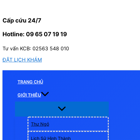
Nhảy
tới
Cấp cứu 24/7
nội
dung
Hotline: 09 65 07 19 19
Tư vấn KCB: 02563 548 010
ĐẶT LỊCH KHÁM
TRANG CHỦ
GIỚI THIỆU
Thư Ngỏ
Lịch Sử Hình Thành