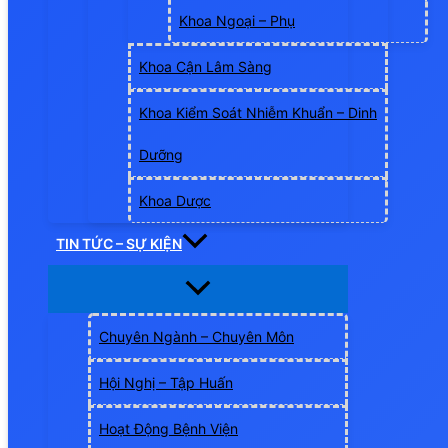
Khoa Ngoại – Phụ
Khoa Cận Lâm Sàng
Khoa Kiểm Soát Nhiễm Khuẩn – Dinh
Dưỡng
Khoa Dược
TIN TỨC – SỰ KIỆN
Chuyên Ngành – Chuyên Môn
Hội Nghị – Tập Huấn
Hoạt Động Bệnh Viện