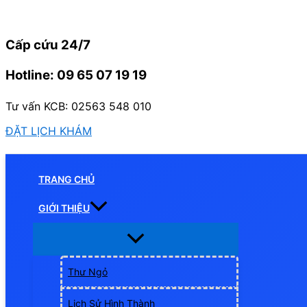
Nhảy
tới
Cấp cứu 24/7
nội
dung
Hotline: 09 65 07 19 19
Tư vấn KCB: 02563 548 010
ĐẶT LỊCH KHÁM
TRANG CHỦ
GIỚI THIỆU
Thư Ngỏ
Lịch Sử Hình Thành