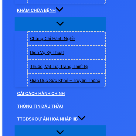
KHÁM CHỮA BỆNH
Chứng Chỉ Hành Nghề
Dịch Vụ Kỹ Thuật
Thuốc, Vật Tư, Trang Thiết Bị
Giáo Dục Sức Khoẻ – Truyền Thông
CẢI CÁCH HÀNH CHÍNH
THÔNG TIN ĐẤU THẦU
TTGDSK DỰ ÁN HOÀ NHẬP IIB