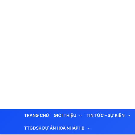
Nhảy
tới
nội
dung
TRANG CHỦ
GIỚI THIỆU
TIN TỨC – SỰ KIỆN
TTGDSK DỰ ÁN HOÀ NHẬP IIB