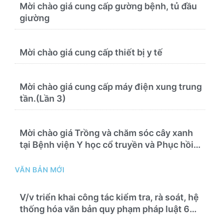
Mời chào giá cung cấp gường bệnh, tủ đầu
giường
Mời chào giá cung cấp thiết bị y tế
Mời chào giá cung cấp máy điện xung trung
tần.(Lần 3)
Mời chào giá Trồng và chăm sóc cây xanh
tại Bệnh viện Y học cổ truyền và Phục hồi
chức năng Quy Nhơn năm 2026 ( PL bản
Danh mục hàng hóa, mẫu báo giá kèm theo)
VĂN BẢN MỚI
V/v triển khai công tác kiểm tra, rà soát, hệ
thống hóa văn bản quy phạm pháp luật 6