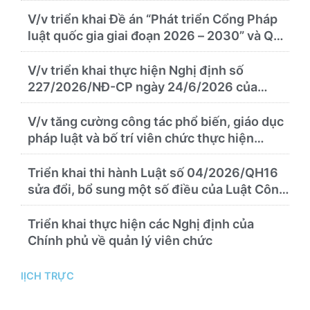
tháng cuối năm 2026
V/v triển khai Đề án “Phát triển Cổng Pháp
luật quốc gia giai đoạn 2026 – 2030” và Quy
chế quản lý, vận hành, khai thác Cổng Pháp
luật quốc gia
V/v triển khai thực hiện Nghị định số
227/2026/NĐ-CP ngày 24/6/2026 của
Chính phủ về thúc đẩy hội nhập quốc tế và
cơ chế đặc thù trong lĩnh vực y tế
V/v tăng cường công tác phổ biến, giáo dục
pháp luật và bố trí viên chức thực hiện
nhiệm vụ pháp chế
Triển khai thi hành Luật số 04/2026/QH16
sửa đổi, bổ sung một số điều của Luật Công
chứng
Triển khai thực hiện các Nghị định của
Chính phủ về quản lý viên chức
lỊCH TRỰC