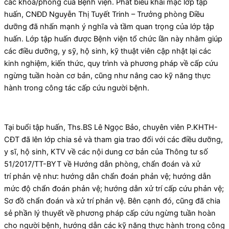
các khoa/phòng của Bệnh viện. Phát biểu khai mạc lớp tập
huấn, CNĐD Nguyễn Thị Tuyết Trinh – Trưởng phòng Điều
dưỡng đã nhấn mạnh ý nghĩa và tầm quan trọng của lớp tập
huấn. Lớp tập huấn được Bệnh viện tổ chức lần này nhằm giúp
các điều dưỡng, y sỹ, hộ sinh, kỹ thuật viên cập nhật lại các
kinh nghiệm, kiến thức, quy trình và phương pháp về cấp cứu
ngừng tuần hoàn cơ bản, cũng như nâng cao kỹ năng thực
hành trong công tác cấp cứu người bệnh.
Tại buổi tập huấn, Ths.BS Lê Ngọc Bảo, chuyên viên P.KHTH-
CĐT đã lên lớp chia sẻ và tham gia trao đổi với các điều dưỡng,
y sĩ, hộ sinh, KTV về các nội dung cơ bản của Thông tư số
51/2017/TT-BYT về Hướng dẫn phòng, chẩn đoán và xử
trí phản vệ như: hướng dẫn chẩn đoán phản vệ; hướng dẫn
mức độ chẩn đoán phản vệ; hướng dẫn xử trí cấp cứu phản vệ;
Sơ đồ chẩn đoán và xử trí phản vệ. Bên cạnh đó, cũng đã chia
sẻ phần lý thuyết về phương pháp cấp cứu ngừng tuần hoàn
cho người bệnh, hướng dẫn các kỹ năng thực hành trong công