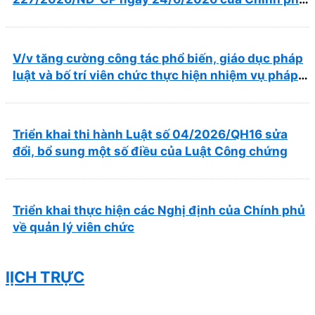
về thúc đẩy hội nhập quốc tế và cơ chế đặc thù
trong lĩnh vực y tế
V/v tăng cường công tác phổ biến, giáo dục pháp
luật và bố trí viên chức thực hiện nhiệm vụ pháp
chế
Triển khai thi hành Luật số 04/2026/QH16 sửa
đổi, bổ sung một số điều của Luật Công chứng
Triển khai thực hiện các Nghị định của Chính phủ
về quản lý viên chức
lỊCH TRỰC