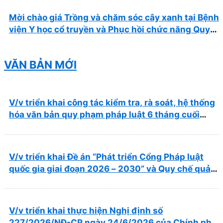
Mời chào giá Trồng và chăm sóc cây xanh tại Bệnh
viện Y học cổ truyền và Phục hồi chức năng Quy
Nhơn năm 2026 ( PL bản Danh mục hàng hóa,
mẫu báo giá kèm theo)
VĂN BẢN MỚI
V/v triển khai công tác kiểm tra, rà soát, hệ thống
hóa văn bản quy phạm pháp luật 6 tháng cuối
năm 2026
V/v triển khai Đề án “Phát triển Cổng Pháp luật
quốc gia giai đoạn 2026 – 2030” và Quy chế quản
lý, vận hành, khai thác Cổng Pháp luật quốc gia
V/v triển khai thực hiện Nghị định số
227/2026/NĐ-CP ngày 24/6/2026 của Chính phủ