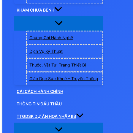
KHÁM CHỮA BỆNH
Chứng Chỉ Hành Nghề
Dịch Vụ Kỹ Thuật
Thuốc, Vật Tư, Trang Thiết Bị
Giáo Dục Sức Khoẻ – Truyền Thông
CẢI CÁCH HÀNH CHÍNH
THÔNG TIN ĐẤU THẦU
TTGDSK DỰ ÁN HOÀ NHẬP IIB