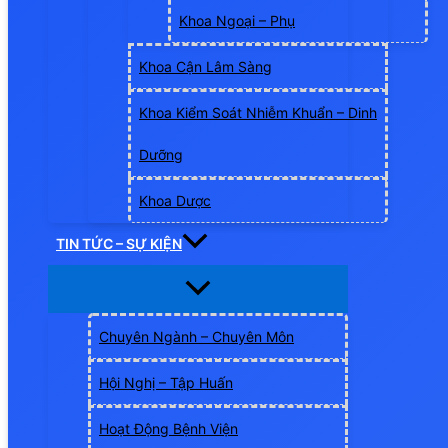
Khoa Ngoại – Phụ
Khoa Cận Lâm Sàng
Khoa Kiểm Soát Nhiễm Khuẩn – Dinh
Dưỡng
Khoa Dược
TIN TỨC – SỰ KIỆN
Chuyên Ngành – Chuyên Môn
Hội Nghị – Tập Huấn
Hoạt Động Bệnh Viện