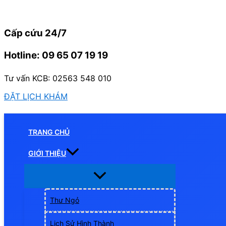
Nhảy
tới
Cấp cứu 24/7
nội
dung
Hotline: 09 65 07 19 19
Tư vấn KCB: 02563 548 010
ĐẶT LỊCH KHÁM
TRANG CHỦ
GIỚI THIỆU
Thư Ngỏ
Lịch Sử Hình Thành