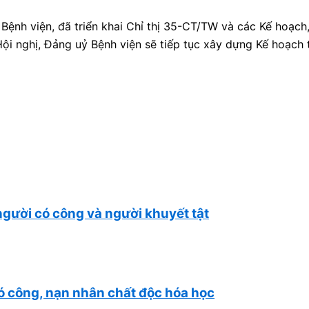
 Bệnh viện, đã triển khai Chỉ thị 35-CT/TW và các Kế hoạc
ội nghị, Đảng uỷ Bệnh viện sẽ tiếp tục xây dựng Kế hoạch 
gười có công và người khuyết tật
ó công, nạn nhân chất độc hóa học