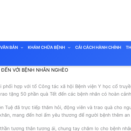
VĂN BẢN
KHÁM CHỮA BỆNH
CẢI CÁCH HÀNH CHÍNH
TH
 ĐẾN VỚI BỆNH NHÂN NGHÈO
i phối hợp với tổ Công tác xã hội Bệnh viện Y học cổ tru
trao tặng 50 phần quà Tết đến các bệnh nhân có hoàn cảnh 
ện Tuệ đã trực tiếp thăm hỏi, động viên và trao quà cho n
 khăn, mang đến hơi ấm yêu thương để người bệnh thêm an t
h thần tương thân tương ái, chung tay chăm lo cho bệnh nh