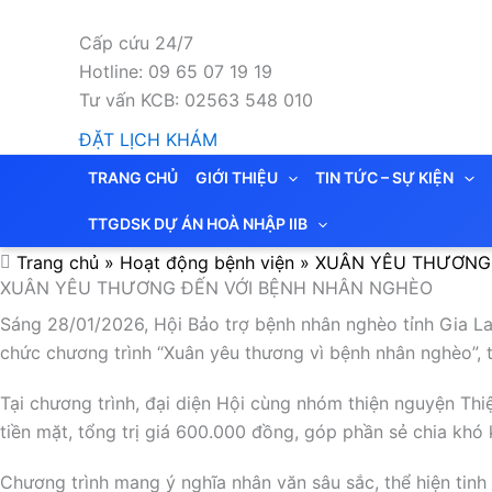
Nhảy
tới
Cấp cứu 24/7
nội
Hotline: 09 65 07 19 19
dung
Tư vấn KCB: 02563 548 010
ĐẶT LỊCH KHÁM
TRANG CHỦ
GIỚI THIỆU
TIN TỨC – SỰ KIỆN
TTGDSK DỰ ÁN HOÀ NHẬP IIB
Trang chủ
»
Hoạt động bệnh viện
»
XUÂN YÊU THƯƠNG
XUÂN YÊU THƯƠNG ĐẾN VỚI BỆNH NHÂN NGHÈO
Sáng 28/01/2026, Hội Bảo trợ bệnh nhân nghèo tỉnh Gia La
chức chương trình “Xuân yêu thương vì bệnh nhân nghèo”, 
Tại chương trình, đại diện Hội cùng nhóm thiện nguyện Thi
tiền mặt, tổng trị giá 600.000 đồng, góp phần sẻ chia khó
Chương trình mang ý nghĩa nhân văn sâu sắc, thể hiện tin