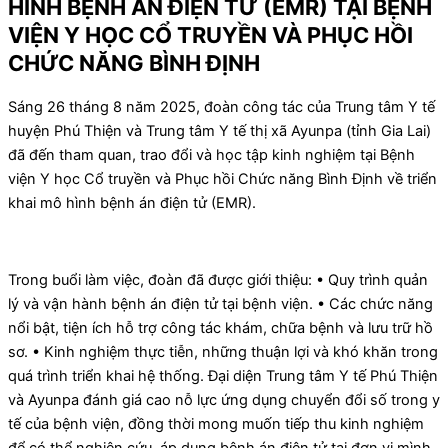
HÌNH BỆNH ÁN ĐIỆN TỬ (EMR) TẠI BỆNH
VIỆN Y HỌC CỔ TRUYỀN VÀ PHỤC HỒI
CHỨC NĂNG BÌNH ĐỊNH
Sáng 26 tháng 8 năm 2025, đoàn công tác của Trung tâm Y tế
huyện Phú Thiện và Trung tâm Y tế thị xã Ayunpa (tỉnh Gia Lai)
đã đến tham quan, trao đổi và học tập kinh nghiệm tại Bệnh
viện Y học Cổ truyền và Phục hồi Chức năng Bình Định về triển
khai mô hình bệnh án điện tử (EMR).
Trong buổi làm việc, đoàn đã được giới thiệu: • Quy trình quản
lý và vận hành bệnh án điện tử tại bệnh viện. • Các chức năng
nổi bật, tiện ích hỗ trợ công tác khám, chữa bệnh và lưu trữ hồ
sơ. • Kinh nghiệm thực tiễn, những thuận lợi và khó khăn trong
quá trình triển khai hệ thống. Đại diện Trung tâm Y tế Phú Thiện
và Ayunpa đánh giá cao nỗ lực ứng dụng chuyển đổi số trong y
tế của bệnh viện, đồng thời mong muốn tiếp thu kinh nghiệm
để có thể nghiên cứu, áp dụng bệnh án điện tử tại đơn vị mình