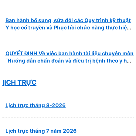
học cổ truyền”
Ban hành bổ sung, sửa đổi các Quy trình kỹ thuật
Y học cổ truyền và Phục hồi chức năng thực hiện
tại Bệnh viện
QUYẾT ĐỊNH Về việc ban hành tài liệu chuyên môn
“Hướng dẫn chẩn đoán và điều trị bệnh theo y học
cổ truyền, kết hợp y học cổ truyền với y học hiện
đại”
lỊCH TRỰC
Lịch trực tháng 8-2026
Lịch trực tháng 7 năm 2026