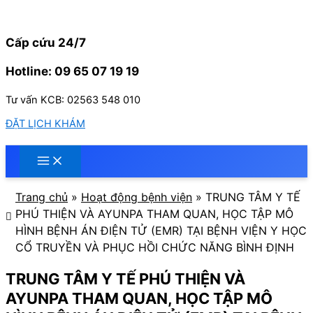
Nhảy
tới
nội
Cấp cứu 24/7
dung
Hotline: 09 65 07 19 19
Tư vấn KCB: 02563 548 010
ĐẶT LỊCH KHÁM
Trang chủ
»
Hoạt động bệnh viện
»
TRUNG TÂM Y TẾ
PHÚ THIỆN VÀ AYUNPA THAM QUAN, HỌC TẬP MÔ
HÌNH BỆNH ÁN ĐIỆN TỬ (EMR) TẠI BỆNH VIỆN Y HỌC
CỔ TRUYỀN VÀ PHỤC HỒI CHỨC NĂNG BÌNH ĐỊNH
TRUNG TÂM Y TẾ PHÚ THIỆN VÀ
AYUNPA THAM QUAN, HỌC TẬP MÔ