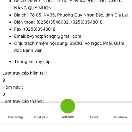
BỆNH VIỆN Y HỌC CỔ TRUYỀN VÀ PHỤC HỒI CHỨC
NĂNG QUY NHƠN
Địa chỉ: Tổ 05, KV05, Phường Quy Nhơn Bắc, tỉnh Gia Lai.
Điện thoại: (0256)3548002, (0256)3548018.
Fax: (0256)3548018
Email: bvyhctphcnqn@gmail.com
Chịu trách nhiệm nội dung: BSCKI. Võ Ngọc Phải, Giám
đốc Bệnh viện
Thống kê truy cập
Lượt truy cập hiện tại :
9
Hôm nay :
0
Lượt truy cập tháng :
1048
Tổng lượt truy cập:
Gọi điện
Tìm đường
Chat Zalo
Email
facebook
42727