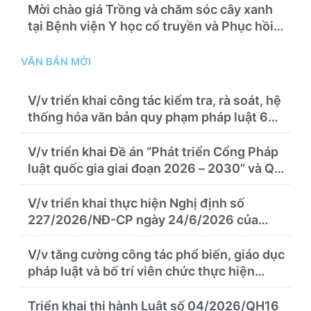
Mời chào giá Trồng và chăm sóc cây xanh
tại Bệnh viện Y học cổ truyền và Phục hồi
chức năng Quy Nhơn năm 2026 ( PL bản
Danh mục hàng hóa, mẫu báo giá kèm theo)
VĂN BẢN MỚI
V/v triển khai công tác kiểm tra, rà soát, hệ
thống hóa văn bản quy phạm pháp luật 6
tháng cuối năm 2026
V/v triển khai Đề án “Phát triển Cổng Pháp
luật quốc gia giai đoạn 2026 – 2030” và Quy
chế quản lý, vận hành, khai thác Cổng Pháp
luật quốc gia
V/v triển khai thực hiện Nghị định số
227/2026/NĐ-CP ngày 24/6/2026 của
Chính phủ về thúc đẩy hội nhập quốc tế và
cơ chế đặc thù trong lĩnh vực y tế
V/v tăng cường công tác phổ biến, giáo dục
pháp luật và bố trí viên chức thực hiện
nhiệm vụ pháp chế
Triển khai thi hành Luật số 04/2026/QH16