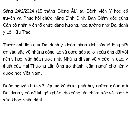
Sáng 24/2/2024 (15 tháng Giêng ÂL) tại Bệnh viện Y học cổ
truyền và Phục hồi chức năng Bình Định, Ban Giám đốc cùng
Cán bộ nhân viên tổ chức dâng hương, hoa tưởng nhớ Đại danh
y Lê Hữu Trác.
Trước anh linh của Đại danh y, đoàn thành kính bày tỏ lòng biết
ơn sâu sắc về những công lao và đóng góp to lớn của ông đối với
nền y học, văn hóa nước nhà. Những di sản về y đức, y đạo, y
thuật của Hải Thượng Lãn Ông trở thành “cẩm nang” cho nền y
dược học Việt Nam.
Đoàn nguyện hứa sẽ tiếp tục kế thừa, phát huy những giá trị mà
Đại danh y đã để lại, góp phần vào công tác chăm sóc và bảo vệ
sức khỏe Nhân dân!