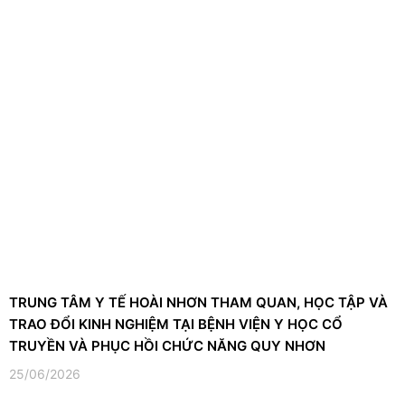
TRUNG TÂM Y TẾ HOÀI NHƠN THAM QUAN, HỌC TẬP VÀ
TRAO ĐỔI KINH NGHIỆM TẠI BỆNH VIỆN Y HỌC CỔ
TRUYỀN VÀ PHỤC HỒI CHỨC NĂNG QUY NHƠN
25/06/2026