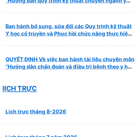
“Hướng dẫn quy trình kỹ thuật chuyên ngành y
học cổ truyền”
Ban hành bổ sung, sửa đổi các Quy trình kỹ thuật
Y học cổ truyền và Phục hồi chức năng thực hiện
tại Bệnh viện
QUYẾT ĐỊNH Về việc ban hành tài liệu chuyên môn
“Hướng dẫn chẩn đoán và điều trị bệnh theo y học
cổ truyền, kết hợp y học cổ truyền với y học hiện
đại”
lỊCH TRỰC
Lịch trực tháng 8-2026