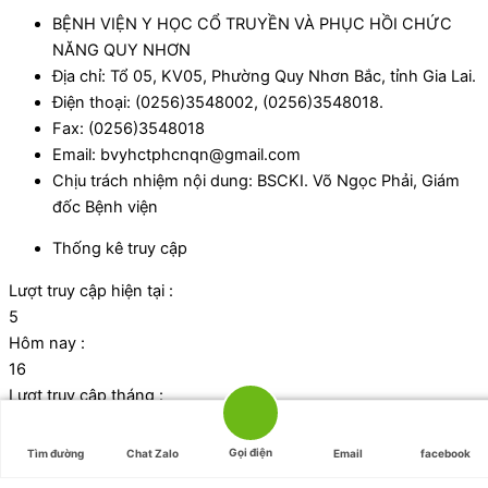
BỆNH VIỆN Y HỌC CỔ TRUYỀN VÀ PHỤC HỒI CHỨC
NĂNG QUY NHƠN
Địa chỉ: Tổ 05, KV05, Phường Quy Nhơn Bắc, tỉnh Gia Lai.
Điện thoại: (0256)3548002, (0256)3548018.
Fax: (0256)3548018
Email: bvyhctphcnqn@gmail.com
Chịu trách nhiệm nội dung: BSCKI. Võ Ngọc Phải, Giám
đốc Bệnh viện
Thống kê truy cập
Lượt truy cập hiện tại :
5
Hôm nay :
16
Lượt truy cập tháng :
1095
Tổng lượt truy cập:
Gọi điện
Tìm đường
Chat Zalo
Email
facebook
42724