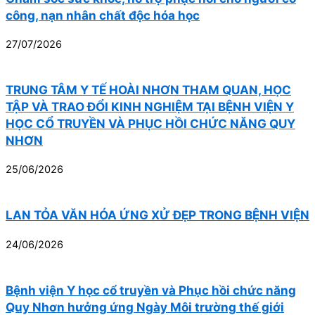
công, nạn nhân chất độc hóa học
27/07/2026
TRUNG TÂM Y TẾ HOÀI NHƠN THAM QUAN, HỌC
TẬP VÀ TRAO ĐỔI KINH NGHIỆM TẠI BỆNH VIỆN Y
HỌC CỔ TRUYỀN VÀ PHỤC HỒI CHỨC NĂNG QUY
NHƠN
25/06/2026
LAN TỎA VĂN HÓA ỨNG XỬ ĐẸP TRONG BỆNH VIỆN
24/06/2026
Bệnh viện Y học cổ truyền và Phục hồi chức năng
Quy Nhơn hưởng ứng Ngày Môi trường thế giới