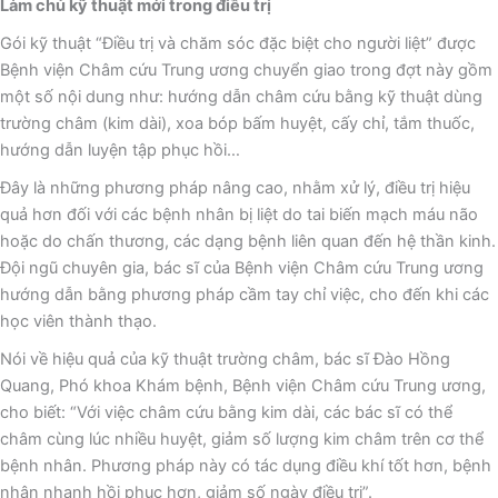
Làm chủ kỹ thuật mới trong điều trị
Gói kỹ thuật “Điều trị và chăm sóc đặc biệt cho người liệt” được
Bệnh viện Châm cứu Trung ương chuyển giao trong đợt này gồm
một số nội dung như: hướng dẫn châm cứu bằng kỹ thuật dùng
trường châm (kim dài), xoa bóp bấm huyệt, cấy chỉ, tắm thuốc,
hướng dẫn luyện tập phục hồi…
Đây là những phương pháp nâng cao, nhằm xử lý, điều trị hiệu
quả hơn đối với các bệnh nhân bị liệt do tai biến mạch máu não
hoặc do chấn thương, các dạng bệnh liên quan đến hệ thần kinh.
Đội ngũ chuyên gia, bác sĩ của Bệnh viện Châm cứu Trung ương
hướng dẫn bằng phương pháp cầm tay chỉ việc, cho đến khi các
học viên thành thạo.
Nói về hiệu quả của kỹ thuật trường châm, bác sĩ Đào Hồng
Quang, Phó khoa Khám bệnh, Bệnh viện Châm cứu Trung ương,
cho biết: “Với việc châm cứu bằng kim dài, các bác sĩ có thể
châm cùng lúc nhiều huyệt, giảm số lượng kim châm trên cơ thể
bệnh nhân. Phương pháp này có tác dụng điều khí tốt hơn, bệnh
nhân nhanh hồi phục hơn, giảm số ngày điều trị”.