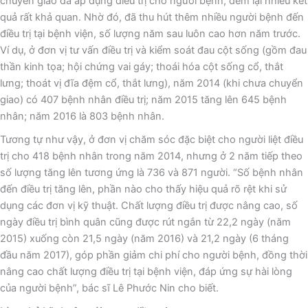
chuyển giao đã áp dụng điều trị cho người bệnh, đem lại nhiều kết
quả rất khả quan. Nhờ đó, đã thu hút thêm nhiều người bệnh đến
điều trị tại bệnh viện, số lượng năm sau luôn cao hơn năm trước.
Ví dụ, ở đơn vị tư vấn điều trị và kiểm soát đau cột sống (gồm đau
thần kinh tọa; hội chứng vai gáy; thoái hóa cột sống cổ, thắt
lưng; thoát vị đĩa đệm cổ, thắt lưng), năm 2014 (khi chưa chuyển
giao) có 407 bệnh nhân điều trị; năm 2015 tăng lên 645 bệnh
nhân; năm 2016 là 803 bệnh nhân.
Tương tự như vậy, ở đơn vị chăm sóc đặc biệt cho người liệt điều
trị cho 418 bệnh nhân trong năm 2014, nhưng ở 2 năm tiếp theo
số lượng tăng lên tương ứng là 736 và 871 người. “Số bệnh nhân
đến điều trị tăng lên, phần nào cho thấy hiệu quả rõ rệt khi sử
dụng các đơn vị kỹ thuật. Chất lượng điều trị được nâng cao, số
ngày điều trị bình quân cũng được rút ngắn từ 22,2 ngày (năm
2015) xuống còn 21,5 ngày (năm 2016) và 21,2 ngày (6 tháng
đầu năm 2017), góp phần giảm chi phí cho người bệnh, đồng thời
nâng cao chất lượng điều trị tại bệnh viện, đáp ứng sự hài lòng
của người bệnh”, bác sĩ Lê Phước Nin cho biết.