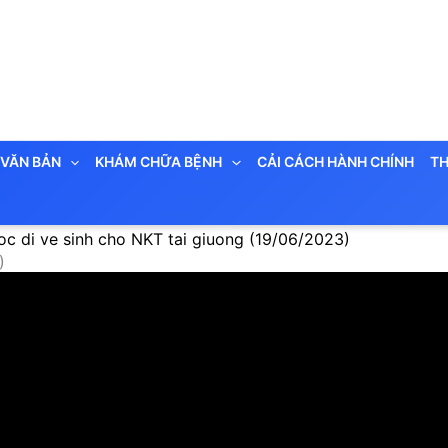
VĂN BẢN
KHÁM CHỮA BỆNH
CẢI CÁCH HÀNH CHÍNH
TH
oc di ve sinh cho NKT tai giuong (19/06/2023)
)