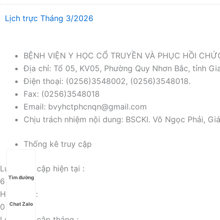
Lịch trực Tháng 3/2026
BỆNH VIỆN Y HỌC CỔ TRUYỀN VÀ PHỤC HỒI CH
Địa chỉ: Tổ 05, KV05, Phường Quy Nhơn Bắc, tỉnh Gia
Điện thoại: (0256)3548002, (0256)3548018.
Fax: (0256)3548018
Email: bvyhctphcnqn@gmail.com
Chịu trách nhiệm nội dung: BSCKI. Võ Ngọc Phải, Gi
Thống kê truy cập
Lượt truy cập hiện tại :
Tìm đường
6
Hôm nay :
Chat Zalo
0
Lượt truy cập tháng :