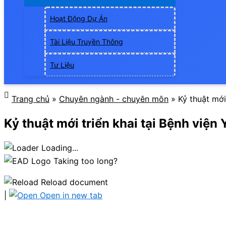
Hoạt Động Dự Án
Tài Liệu Truyền Thông
Tư Liệu
Trang chủ
»
Chuyên ngành - chuyên môn
»
Kỷ thuật mới
Kỷ thuật mới triển khai tại Bệnh việ
Loading...
Taking too long?
Reload document
|
Open in new tab