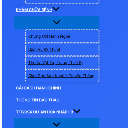
KHÁM CHỮA BỆNH
Chứng Chỉ Hành Nghề
Dịch Vụ Kỹ Thuật
Thuốc, Vật Tư, Trang Thiết Bị
Giáo Dục Sức Khoẻ – Truyền Thông
CẢI CÁCH HÀNH CHÍNH
THÔNG TIN ĐẤU THẦU
TTGDSK DỰ ÁN HOÀ NHẬP IIB