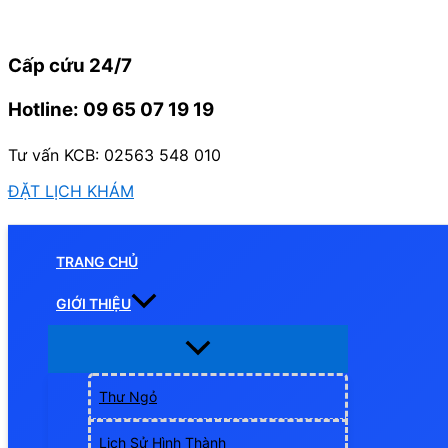
Nhảy
tới
Cấp cứu 24/7
nội
dung
Hotline: 09 65 07 19 19
Tư vấn KCB: 02563 548 010
ĐẶT LỊCH KHÁM
TRANG CHỦ
GIỚI THIỆU
Thư Ngỏ
Lịch Sử Hình Thành