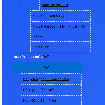
Khoa Ngoại – Phụ
Khoa Cận Lâm Sàng
Khoa Kiểm Soát Nhiễm Khuẩn – Dinh
Dưỡng
Khoa Dược
TIN TỨC – SỰ KIỆN
Chuyên Ngành – Chuyên Môn
Hội Nghị – Tập Huấn
Hoạt Động Bệnh Viện