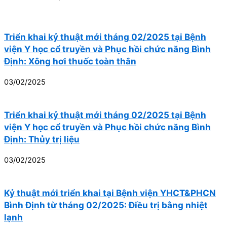
Triển khai kỷ thuật mới tháng 02/2025 tại Bệnh
viện Y học cổ truyền và Phục hồi chức năng Bình
Định: Xông hơi thuốc toàn thân
03/02/2025
Triển khai kỷ thuật mới tháng 02/2025 tại Bệnh
viện Y học cổ truyền và Phục hồi chức năng Bình
Định: Thủy trị liệu
03/02/2025
Kỷ thuật mới triển khai tại Bệnh viện YHCT&PHCN
Bình Định từ tháng 02/2025: Điều trị bằng nhiệt
lạnh