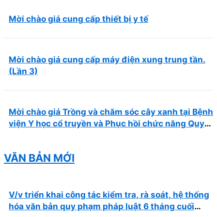
Mời chào giá cung cấp thiết bị y tế
Mời chào giá cung cấp máy điện xung trung tần.
(Lần 3)
Mời chào giá Trồng và chăm sóc cây xanh tại Bệnh
viện Y học cổ truyền và Phục hồi chức năng Quy
Nhơn năm 2026 ( PL bản Danh mục hàng hóa,
mẫu báo giá kèm theo)
VĂN BẢN MỚI
V/v triển khai công tác kiểm tra, rà soát, hệ thống
hóa văn bản quy phạm pháp luật 6 tháng cuối