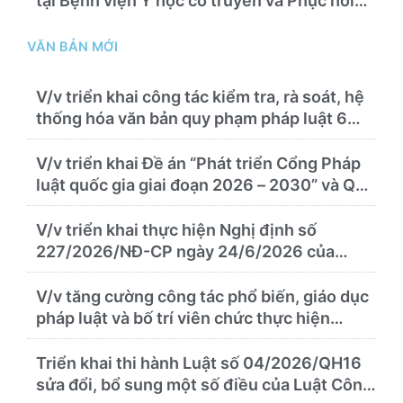
tại Bệnh viện Y học cổ truyền và Phục hồi
chức năng Quy Nhơn năm 2026 ( PL bản
Danh mục hàng hóa, mẫu báo giá kèm theo)
VĂN BẢN MỚI
V/v triển khai công tác kiểm tra, rà soát, hệ
thống hóa văn bản quy phạm pháp luật 6
tháng cuối năm 2026
V/v triển khai Đề án “Phát triển Cổng Pháp
luật quốc gia giai đoạn 2026 – 2030” và Quy
chế quản lý, vận hành, khai thác Cổng Pháp
luật quốc gia
V/v triển khai thực hiện Nghị định số
227/2026/NĐ-CP ngày 24/6/2026 của
Chính phủ về thúc đẩy hội nhập quốc tế và
cơ chế đặc thù trong lĩnh vực y tế
V/v tăng cường công tác phổ biến, giáo dục
pháp luật và bố trí viên chức thực hiện
nhiệm vụ pháp chế
Triển khai thi hành Luật số 04/2026/QH16
sửa đổi, bổ sung một số điều của Luật Công