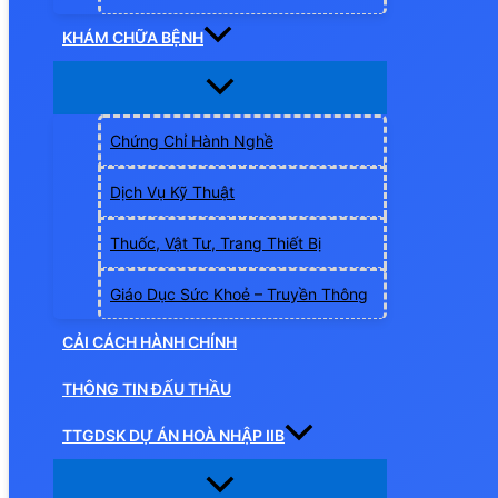
KHÁM CHỮA BỆNH
Chứng Chỉ Hành Nghề
Dịch Vụ Kỹ Thuật
Thuốc, Vật Tư, Trang Thiết Bị
Giáo Dục Sức Khoẻ – Truyền Thông
CẢI CÁCH HÀNH CHÍNH
THÔNG TIN ĐẤU THẦU
TTGDSK DỰ ÁN HOÀ NHẬP IIB