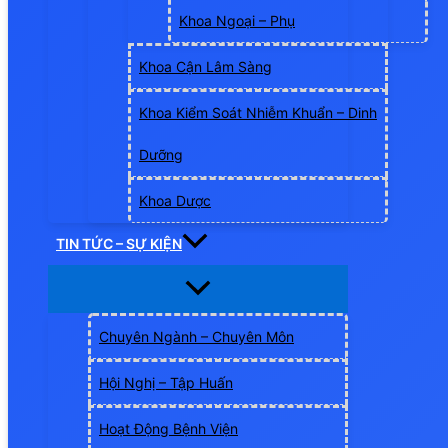
Khoa Ngoại – Phụ
Khoa Cận Lâm Sàng
Khoa Kiểm Soát Nhiễm Khuẩn – Dinh
Dưỡng
Khoa Dược
TIN TỨC – SỰ KIỆN
Chuyên Ngành – Chuyên Môn
Hội Nghị – Tập Huấn
Hoạt Động Bệnh Viện