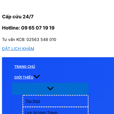
Nhảy
tới
Cấp cứu 24/7
nội
dung
Hotline: 09 65 07 19 19
Tư vấn KCB: 02563 548 010
ĐẶT LỊCH KHÁM
TRANG CHỦ
GIỚI THIỆU
Thư Ngỏ
Lịch Sử Hình Thành