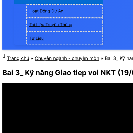
Hoạt Động Dự Án
Tài Liệu Truyền Thông
Tư Liệu
Trang chủ
»
Chuyên ngành - chuyên môn
»
Bai 3_ Kỹ nă
Bai 3_ Kỹ năng Giao tiep voi NKT (19