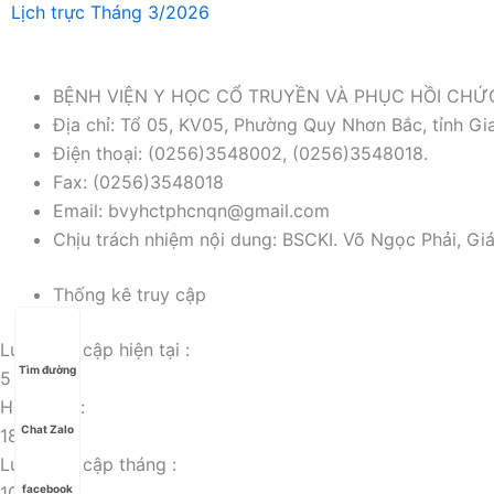
Lịch trực Tháng 3/2026
BỆNH VIỆN Y HỌC CỔ TRUYỀN VÀ PHỤC HỒI CH
Địa chỉ: Tổ 05, KV05, Phường Quy Nhơn Bắc, tỉnh Gia
Điện thoại: (0256)3548002, (0256)3548018.
Fax: (0256)3548018
Email: bvyhctphcnqn@gmail.com
Chịu trách nhiệm nội dung: BSCKI. Võ Ngọc Phải, Gi
Thống kê truy cập
Lượt truy cập hiện tại :
Tìm đường
5
Hôm nay :
Chat Zalo
18
Lượt truy cập tháng :
1099
facebook