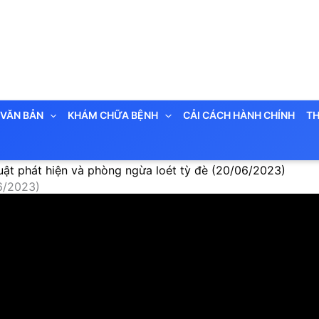
VĂN BẢN
KHÁM CHỮA BỆNH
CẢI CÁCH HÀNH CHÍNH
TH
huật phát hiện và phòng ngừa loét tỳ đè (20/06/2023)
06/2023)