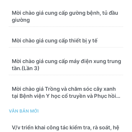
Mời chào giá cung cấp gường bệnh, tủ đầu
giường
Mời chào giá cung cấp thiết bị y tế
Mời chào giá cung cấp máy điện xung trung
tần.(Lần 3)
Mời chào giá Trồng và chăm sóc cây xanh
tại Bệnh viện Y học cổ truyền và Phục hồi
chức năng Quy Nhơn năm 2026 ( PL bản
Danh mục hàng hóa, mẫu báo giá kèm theo)
VĂN BẢN MỚI
V/v triển khai công tác kiểm tra, rà soát, hệ