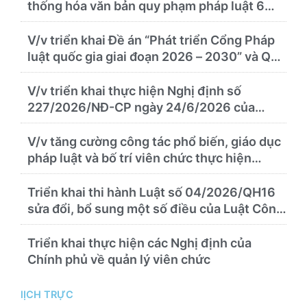
thống hóa văn bản quy phạm pháp luật 6
tháng cuối năm 2026
V/v triển khai Đề án “Phát triển Cổng Pháp
luật quốc gia giai đoạn 2026 – 2030” và Quy
chế quản lý, vận hành, khai thác Cổng Pháp
luật quốc gia
V/v triển khai thực hiện Nghị định số
227/2026/NĐ-CP ngày 24/6/2026 của
Chính phủ về thúc đẩy hội nhập quốc tế và
cơ chế đặc thù trong lĩnh vực y tế
V/v tăng cường công tác phổ biến, giáo dục
pháp luật và bố trí viên chức thực hiện
nhiệm vụ pháp chế
Triển khai thi hành Luật số 04/2026/QH16
sửa đổi, bổ sung một số điều của Luật Công
chứng
Triển khai thực hiện các Nghị định của
Chính phủ về quản lý viên chức
lỊCH TRỰC