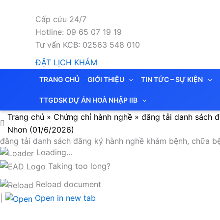
Nhảy
tới
Cấp cứu 24/7
nội
Hotline: 09 65 07 19 19
dung
Tư vấn KCB: 02563 548 010
ĐẶT LỊCH KHÁM
TRANG CHỦ
GIỚI THIỆU
TIN TỨC – SỰ KIỆN
TTGDSK DỰ ÁN HOÀ NHẬP IIB
Trang chủ
»
Chứng chỉ hành nghề
»
đăng tải danh sách 
Nhơn (01/6/2026)
đăng tải danh sách đăng ký hành nghề khám bệnh, chữa bệ
Loading...
Taking too long?
Reload document
|
Open in new tab