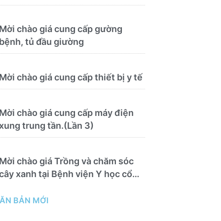
Mời chào giá cung cấp gường
bệnh, tủ đầu giường
Mời chào giá cung cấp thiết bị y tế
Mời chào giá cung cấp máy điện
xung trung tần.(Lần 3)
Mời chào giá Trồng và chăm sóc
cây xanh tại Bệnh viện Y học cổ
truyền và Phục hồi chức năng Quy
Nhơn năm 2026 ( PL bản Danh
ĂN BẢN MỚI
mục hàng hóa, mẫu báo giá kèm