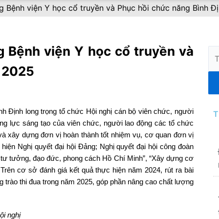
ng Bệnh viện Y học cổ truyền và Phục hồi chức năng Bình 
g Bệnh viện Y học cổ truyền và
Tì
ki
m 2025
h Định long trọng tổ chức Hội nghị cán bộ viên chức, người
T
ng lực sáng tạo của viên chức, người lao động các tổ chức
và xây dựng đơn vị hoàn thành tốt nhiệm vụ, cơ quan đơn vị
 hiện Nghị quyết đại hội Đảng; Nghị quyết đại hội công đoàn
 tư tưởng, đạo đức, phong cách Hồ Chí Minh”, “Xây dựng cơ
rên cơ sở đánh giá kết quả thực hiện năm 2024, rút ra bài
ng trào thi đua trong năm 2025, góp phần nâng cao chất lượng
i nghị