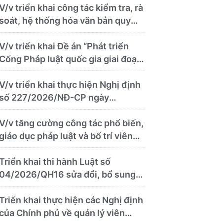
theo)
V/v triển khai công tác kiểm tra, rà
soát, hệ thống hóa văn bản quy
phạm pháp luật 6 tháng cuối năm
2026
V/v triển khai Đề án “Phát triển
Cổng Pháp luật quốc gia giai đoạn
2026 – 2030” và Quy chế quản lý,
vận hành, khai thác Cổng Pháp
V/v triển khai thực hiện Nghị định
luật quốc gia
số 227/2026/NĐ-CP ngày
24/6/2026 của Chính phủ về thúc
đẩy hội nhập quốc tế và cơ chế
V/v tăng cường công tác phổ biến,
đặc thù trong lĩnh vực y tế
giáo dục pháp luật và bố trí viên
chức thực hiện nhiệm vụ pháp chế
Triển khai thi hành Luật số
04/2026/QH16 sửa đổi, bổ sung
một số điều của Luật Công chứng
Triển khai thực hiện các Nghị định
của Chính phủ về quản lý viên