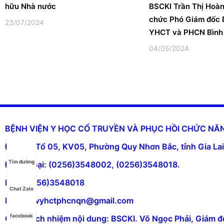
hữu Nhà nước
BSCKI Trần Thị Hoàn
chức Phó Giám đốc 
23/07/2024
YHCT và PHCN Bình
04/05/2024
BỆNH VIỆN Y HỌC CỔ TRUYỀN VÀ PHỤC HỒI CHỨC N
Địa chỉ: Tổ 05, KV05, Phường Quy Nhơn Bắc, tỉnh Gia Lai
Tìm đường
Điện thoại: (0256)3548002, (0256)3548018.
Fax: (0256)3548018
Chat Zalo
Email: bvyhctphcnqn@gmail.com
facebook
Chịu trách nhiệm nội dung: BSCKI. Võ Ngọc Phải, Giám đ