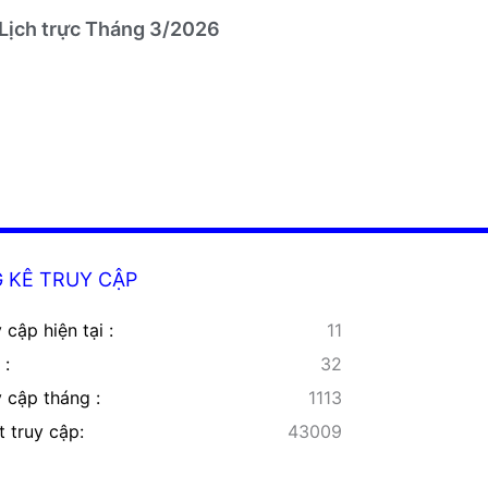
Lịch trực Tháng 3/2026
 KÊ TRUY CẬP
 cập hiện tại :
11
 :
32
y cập tháng :
1113
t truy cập:
43009