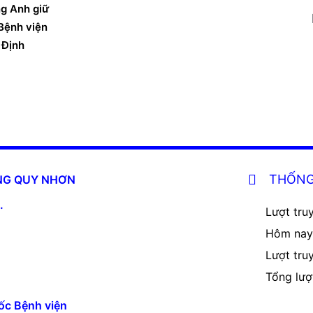
g Anh giữ
Bệnh viện
 Định
THỐNG
ĂNG QUY NHƠN
.
Lượt truy
Hôm nay
Lượt tru
Tổng lượ
ốc Bệnh viện