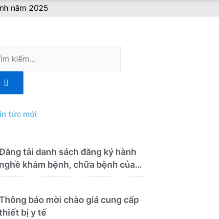
Định năm 2025
m
ếm
in tức mới
Đăng tải danh sách đăng ký hành
nghề khám bệnh, chữa bệnh của
Bệnh viện Y học cổ truyền và
Phục hồi chức năng Quy Nhơn
Thông báo mời chào giá cung cấp
(22/6/2026)
thiết bị y tế