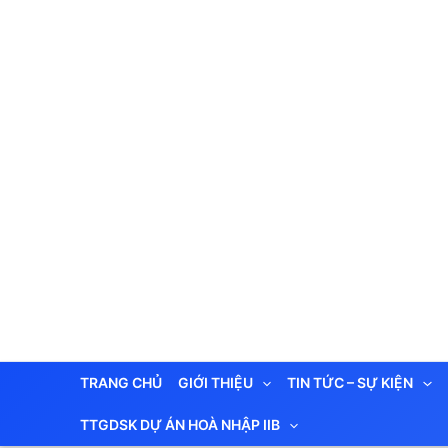
Nhảy
tới
nội
dung
TRANG CHỦ
GIỚI THIỆU
TIN TỨC – SỰ KIỆN
TTGDSK DỰ ÁN HOÀ NHẬP IIB