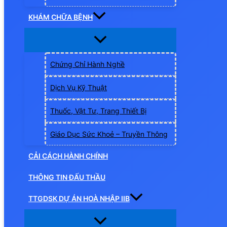
KHÁM CHỮA BỆNH
Chứng Chỉ Hành Nghề
Dịch Vụ Kỹ Thuật
Thuốc, Vật Tư, Trang Thiết Bị
Giáo Dục Sức Khoẻ – Truyền Thông
CẢI CÁCH HÀNH CHÍNH
THÔNG TIN ĐẤU THẦU
TTGDSK DỰ ÁN HOÀ NHẬP IIB