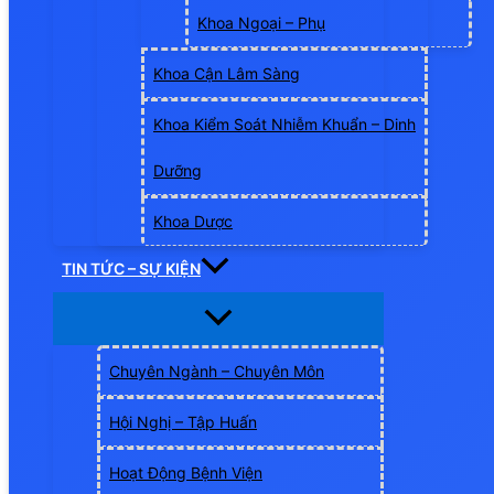
Khoa Ngoại – Phụ
Khoa Cận Lâm Sàng
Khoa Kiểm Soát Nhiễm Khuẩn – Dinh
Dưỡng
Khoa Dược
TIN TỨC – SỰ KIỆN
Chuyên Ngành – Chuyên Môn
Hội Nghị – Tập Huấn
Hoạt Động Bệnh Viện