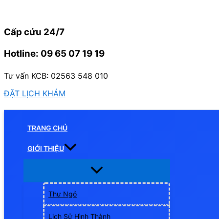
Nhảy
tới
Cấp cứu 24/7
nội
dung
Hotline: 09 65 07 19 19
Tư vấn KCB: 02563 548 010
ĐẶT LỊCH KHÁM
TRANG CHỦ
GIỚI THIỆU
Thư Ngỏ
Lịch Sử Hình Thành