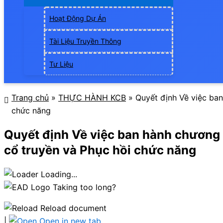
Hoạt Động Dự Án
Tài Liệu Truyền Thông
Tư Liệu
Trang chủ
»
THỰC HÀNH KCB
»
Quyết định Về việc ban
chức năng
Quyết định Về việc ban hành chương 
cổ truyền và Phục hồi chức năng
Loading...
Taking too long?
Reload document
|
Open in new tab