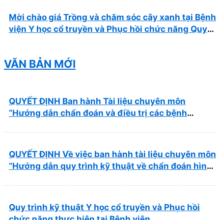
Mời chào giá Trồng và chăm sóc cây xanh tại Bệnh
viện Y học cổ truyền và Phục hồi chức năng Quy
Nhơn năm 2026 ( PL bản Danh mục hàng hóa,
mẫu báo giá kèm theo)
VĂN BẢN MỚI
QUYẾT ĐỊNH Ban hành Tài liệu chuyên môn
“Hướng dẫn chẩn đoán và điều trị các bệnh
thường gặp tại Bệnh viện Y học cổ truyền và Phục
hồi chức năng Quy Nhơn”
QUYẾT ĐỊNH Về việc ban hành tài liệu chuyên môn
“Hướng dẫn quy trình kỹ thuật về chẩn đoán hình
ảnh thuộc chương Điện quang”
Quy trình kỹ thuật Y học cổ truyền và Phục hồi
chức năng thực hiện tại Bệnh viện