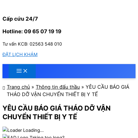
Nhảy
tới
nội
Cấp cứu 24/7
dung
Hotline: 09 65 07 19 19
Tư vấn KCB: 02563 548 010
ĐẶT LỊCH KHÁM
Trang chủ
»
Thông tin đấu thầu
»
YÊU CẦU BÁO GIÁ
THÁO DỠ VẬN CHUYỂN THIẾT BỊ Y TẾ
YÊU CẦU BÁO GIÁ THÁO DỠ VẬN
CHUYỂN THIẾT BỊ Y TẾ
Loading...
Taking too long?