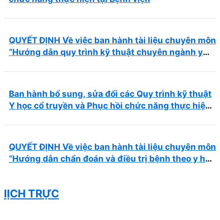
QUYẾT ĐỊNH Về việc ban hành tài liệu chuyên môn
“Hướng dẫn quy trình kỹ thuật chuyên ngành y
học cổ truyền”
Ban hành bổ sung, sửa đổi các Quy trình kỹ thuật
Y học cổ truyền và Phục hồi chức năng thực hiện
tại Bệnh viện
QUYẾT ĐỊNH Về việc ban hành tài liệu chuyên môn
“Hướng dẫn chẩn đoán và điều trị bệnh theo y học
cổ truyền, kết hợp y học cổ truyền với y học hiện
đại”
lỊCH TRỰC