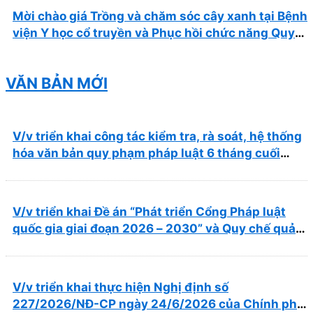
Mời chào giá Trồng và chăm sóc cây xanh tại Bệnh
viện Y học cổ truyền và Phục hồi chức năng Quy
Nhơn năm 2026 ( PL bản Danh mục hàng hóa,
mẫu báo giá kèm theo)
VĂN BẢN MỚI
V/v triển khai công tác kiểm tra, rà soát, hệ thống
hóa văn bản quy phạm pháp luật 6 tháng cuối
năm 2026
V/v triển khai Đề án “Phát triển Cổng Pháp luật
quốc gia giai đoạn 2026 – 2030” và Quy chế quản
lý, vận hành, khai thác Cổng Pháp luật quốc gia
V/v triển khai thực hiện Nghị định số
227/2026/NĐ-CP ngày 24/6/2026 của Chính phủ