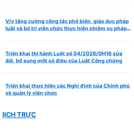
về thúc đẩy hội nhập quốc tế và cơ chế đặc thù
trong lĩnh vực y tế
V/v tăng cường công tác phổ biến, giáo dục pháp
luật và bố trí viên chức thực hiện nhiệm vụ pháp
chế
Triển khai thi hành Luật số 04/2026/QH16 sửa
đổi, bổ sung một số điều của Luật Công chứng
Triển khai thực hiện các Nghị định của Chính phủ
về quản lý viên chức
lỊCH TRỰC