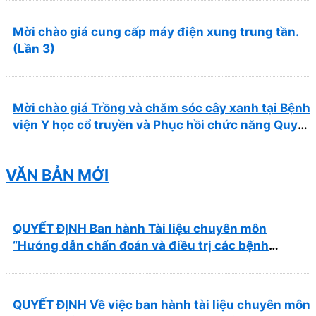
Mời chào giá cung cấp máy điện xung trung tần.
(Lần 3)
Mời chào giá Trồng và chăm sóc cây xanh tại Bệnh
viện Y học cổ truyền và Phục hồi chức năng Quy
Nhơn năm 2026 ( PL bản Danh mục hàng hóa,
mẫu báo giá kèm theo)
VĂN BẢN MỚI
QUYẾT ĐỊNH Ban hành Tài liệu chuyên môn
“Hướng dẫn chẩn đoán và điều trị các bệnh
thường gặp tại Bệnh viện Y học cổ truyền và Phục
hồi chức năng Quy Nhơn”
QUYẾT ĐỊNH Về việc ban hành tài liệu chuyên môn