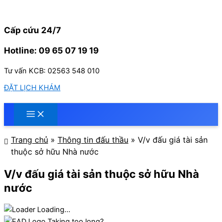
Nhảy
tới
nội
Cấp cứu 24/7
dung
Hotline: 09 65 07 19 19
Tư vấn KCB: 02563 548 010
ĐẶT LỊCH KHÁM
Trang chủ
»
Thông tin đấu thầu
»
V/v đấu giá tài sản
thuộc sở hữu Nhà nước
V/v đấu giá tài sản thuộc sở hữu Nhà
nước
Loading...
Taking too long?