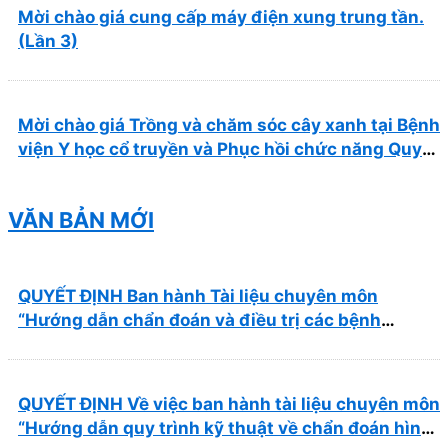
Mời chào giá cung cấp máy điện xung trung tần.
(Lần 3)
Mời chào giá Trồng và chăm sóc cây xanh tại Bệnh
viện Y học cổ truyền và Phục hồi chức năng Quy
Nhơn năm 2026 ( PL bản Danh mục hàng hóa,
mẫu báo giá kèm theo)
VĂN BẢN MỚI
QUYẾT ĐỊNH Ban hành Tài liệu chuyên môn
“Hướng dẫn chẩn đoán và điều trị các bệnh
thường gặp tại Bệnh viện Y học cổ truyền và Phục
hồi chức năng Quy Nhơn”
QUYẾT ĐỊNH Về việc ban hành tài liệu chuyên môn
“Hướng dẫn quy trình kỹ thuật về chẩn đoán hình