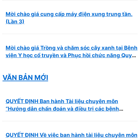
Mời chào giá cung cấp máy điện xung trung tần.
(Lần 3)
Mời chào giá Trồng và chăm sóc cây xanh tại Bệnh
viện Y học cổ truyền và Phục hồi chức năng Quy
Nhơn năm 2026 ( PL bản Danh mục hàng hóa,
mẫu báo giá kèm theo)
VĂN BẢN MỚI
QUYẾT ĐỊNH Ban hành Tài liệu chuyên môn
“Hướng dẫn chẩn đoán và điều trị các bệnh
thường gặp tại Bệnh viện Y học cổ truyền và Phục
hồi chức năng Quy Nhơn”
QUYẾT ĐỊNH Về việc ban hành tài liệu chuyên môn