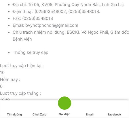
Địa chỉ: Tổ 05, KV05, Phường Quy Nhơn Bắc, tỉnh Gia Lai.
Điện thoại: (0256)3548002, (0256)3548018.
Fax: (0256)3548018
Email: bvyhctphcnqn@gmail.com
Chịu trách nhiệm nội dung: BSCKI. Võ Ngọc Phải, Giám đốc
Bệnh viện
Thống kê truy cập
Lượt truy cập hiện tại :
10
Hôm nay :
0
Lượt truy cập tháng :
1049
Tổng lượt truy cập:
42749
Gọi điện
Tìm đường
Chat Zalo
Email
facebook
Đã kết nối EMC