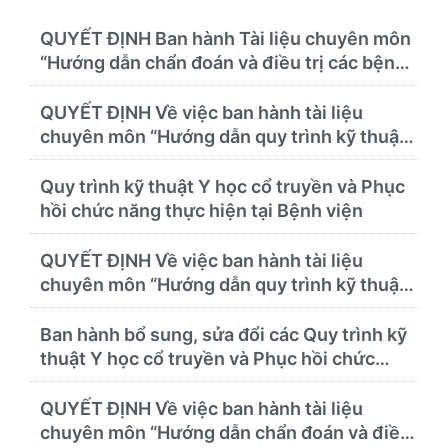
QUYẾT ĐỊNH Ban hành Tài liệu chuyên môn
“Hướng dẫn chẩn đoán và điều trị các bệnh
thường gặp tại Bệnh viện Y học cổ truyền và
Phục hồi chức năng Quy Nhơn”
QUYẾT ĐỊNH Về việc ban hành tài liệu
chuyên môn “Hướng dẫn quy trình kỹ thuật
về chẩn đoán hình ảnh thuộc chương Điện
quang”
Quy trình kỹ thuật Y học cổ truyền và Phục
hồi chức năng thực hiện tại Bệnh viện
QUYẾT ĐỊNH Về việc ban hành tài liệu
chuyên môn “Hướng dẫn quy trình kỹ thuật
chuyên ngành y học cổ truyền”
Ban hành bổ sung, sửa đổi các Quy trình kỹ
thuật Y học cổ truyền và Phục hồi chức
năng thực hiện tại Bệnh viện
QUYẾT ĐỊNH Về việc ban hành tài liệu
chuyên môn “Hướng dẫn chẩn đoán và điều