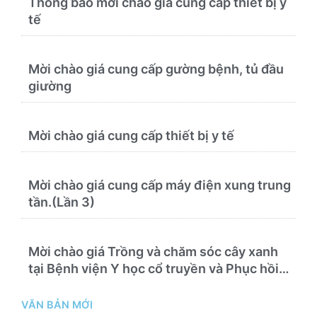
Thông báo mời chào giá cung cấp thiết bị y
tế
Mời chào giá cung cấp gường bệnh, tủ đầu
giường
Mời chào giá cung cấp thiết bị y tế
Mời chào giá cung cấp máy điện xung trung
tần.(Lần 3)
Mời chào giá Trồng và chăm sóc cây xanh
tại Bệnh viện Y học cổ truyền và Phục hồi
chức năng Quy Nhơn năm 2026 ( PL bản
Danh mục hàng hóa, mẫu báo giá kèm theo)
VĂN BẢN MỚI