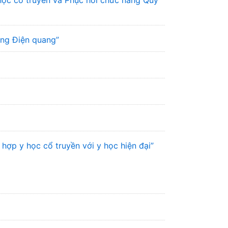
học cổ truyền và Phục hồi chức năng Quy
ơng Điện quang”
hợp y học cổ truyền với y học hiện đại”