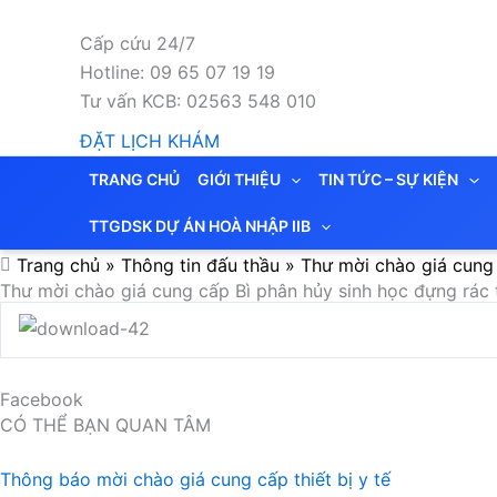
Nhảy
tới
Cấp cứu 24/7
nội
Hotline: 09 65 07 19 19
dung
Tư vấn KCB: 02563 548 010
ĐẶT LỊCH KHÁM
TRANG CHỦ
GIỚI THIỆU
TIN TỨC – SỰ KIỆN
TTGDSK DỰ ÁN HOÀ NHẬP IIB
Trang chủ
»
Thông tin đấu thầu
»
Thư mời chào giá cung 
Thư mời chào giá cung cấp Bì phân hủy sinh học đựng rác 
Facebook
CÓ THỂ BẠN QUAN TÂM
Thông báo mời chào giá cung cấp thiết bị y tế